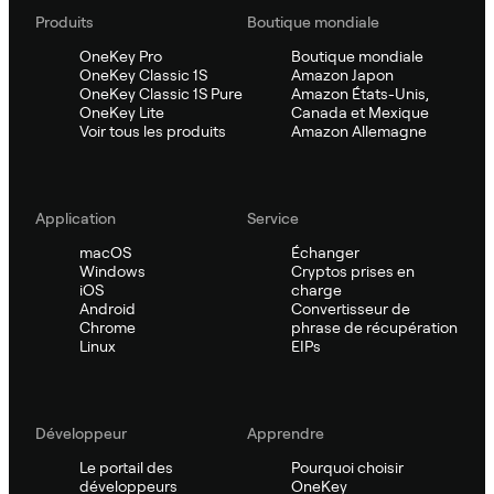
Produits
Boutique mondiale
OneKey Pro
Boutique mondiale
OneKey Classic 1S
Amazon Japon
OneKey Classic 1S Pure
Amazon États-Unis,
OneKey Lite
Canada et Mexique
Voir tous les produits
Amazon Allemagne
Application
Service
macOS
Échanger
Windows
Cryptos prises en
iOS
charge
Android
Convertisseur de
Chrome
phrase de récupération
Linux
EIPs
Développeur
Apprendre
Le portail des
Pourquoi choisir
développeurs
OneKey