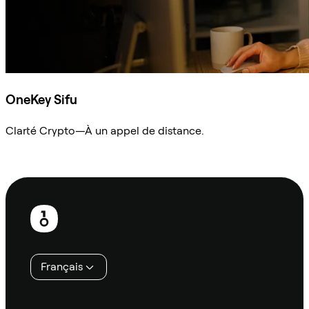
OneKey Sifu
Clarté Crypto—À un appel de distance.
Demander à Sifu
Pied
de
page
Français