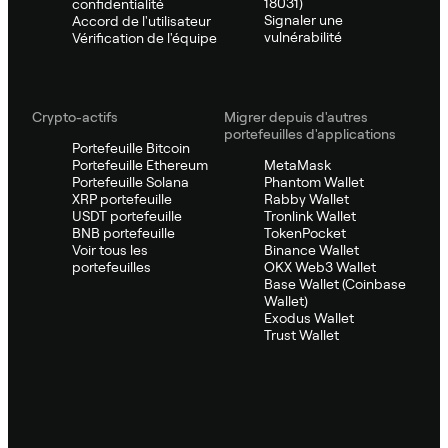
18031)
confidentialité
Signaler une
Accord de l'utilisateur
vulnérabilité
Vérification de l'équipe
Crypto-actifs
Migrer depuis d'autres
portefeuilles d'applications
Portefeuille Bitcoin
Portefeuille Ethereum
MetaMask
Portefeuille Solana
Phantom Wallet
XRP portefeuille
Rabby Wallet
USDT portefeuille
Tronlink Wallet
BNB portefeuille
TokenPocket
Voir tous les
Binance Wallet
portefeuilles
OKX Web3 Wallet
Base Wallet (Coinbase
Wallet)
Exodus Wallet
Trust Wallet