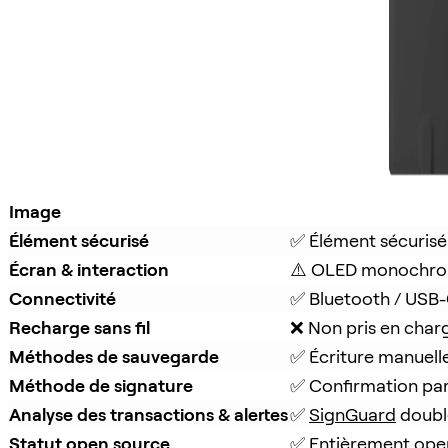
Image
Élément sécurisé
✅ Élément sécurisé
Écran & interaction
⚠️ OLED monochro
Connectivité
✅ Bluetooth / USB
Recharge sans fil
❌ Non pris en char
Méthodes de sauvegarde
✅ Écriture manuell
Méthode de signature
✅ Confirmation pa
Analyse des transactions & alertes
✅ 
SignGuard
 doubl
Statut open source
✅ Entièrement ope