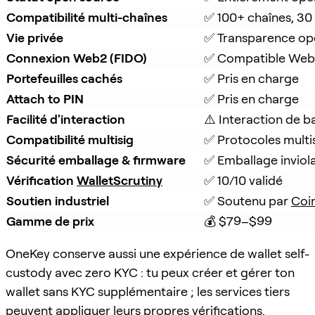
Compatibilité multi-chaînes
✅ 100+ chaînes, 30
Vie privée
✅ Transparence op
Connexion Web2 (FIDO)
✅ Compatible Web
Portefeuilles cachés
✅ Pris en charge
Attach to PIN
✅ Pris en charge
Facilité d'interaction
⚠️ Interaction de b
Compatibilité multisig
✅ Protocoles multi
Sécurité emballage & firmware
✅ Emballage inviola
Vérification 
WalletScrutiny
✅ 10/10 validé
Soutien industriel
✅ Soutenu par 
Coi
Gamme de prix
💰 $79–$99
OneKey conserve aussi une expérience de wallet self-
custody avec zero KYC : tu peux créer et gérer ton
wallet sans KYC supplémentaire ; les services tiers
peuvent appliquer leurs propres vérifications.