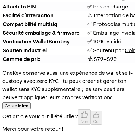
Attach to PIN
✅ Pris en charge
Facilité d'interaction
⚠️ Interaction de b
Compatibilité multisig
✅ Protocoles multi
Sécurité emballage & firmware
✅ Emballage inviola
Vérification 
WalletScrutiny
✅ 10/10 validé
Soutien industriel
✅ Soutenu par 
Coi
Gamme de prix
💰 $79–$99
OneKey conserve aussi une expérience de wallet self-
custody avec zero KYC : tu peux créer et gérer ton
wallet sans KYC supplémentaire ; les services tiers
peuvent appliquer leurs propres vérifications.
Copier le lien
Cet article vous a-t-il été utile ?
Non
Oui
Merci pour votre retour !