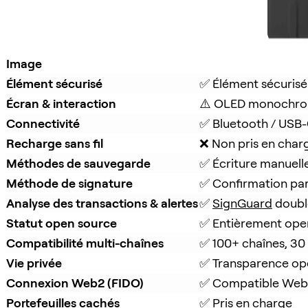
Image
Élément sécurisé
✅ Élément sécurisé
Écran & interaction
⚠️ OLED monochro
Connectivité
✅ Bluetooth / USB
Recharge sans fil
❌ Non pris en char
Méthodes de sauvegarde
✅ Écriture manuell
Méthode de signature
✅ Confirmation pa
Analyse des transactions & alertes
✅ 
SignGuard
 doubl
Statut open source
✅ Entièrement ope
Compatibilité multi-chaînes
✅ 100+ chaînes, 30
Vie privée
✅ Transparence op
Connexion Web2 (FIDO)
✅ Compatible Web
Portefeuilles cachés
✅ Pris en charge