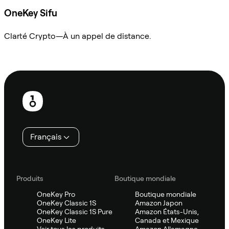
OneKey Sifu
Clarté Crypto—À un appel de distance.
Demander à Sifu
Pied
de
page
Français
Produits
Boutique mondiale
OneKey Pro
Boutique mondiale
OneKey Classic 1S
Amazon Japon
OneKey Classic 1S Pure
Amazon États-Unis,
OneKey Lite
Canada et Mexique
Voir tous les produits
Amazon Allemagne