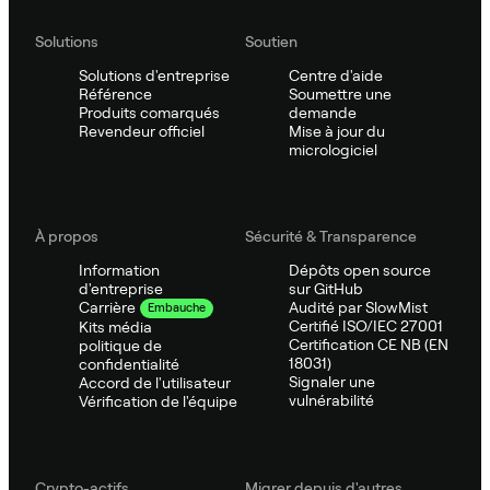
Solutions
Soutien
Solutions d'entreprise
Centre d'aide
Référence
Soumettre une
Produits comarqués
demande
Revendeur officiel
Mise à jour du
micrologiciel
À propos
Sécurité & Transparence
Information
Dépôts open source
d'entreprise
sur GitHub
Audité par SlowMist
Carrière
Embauche
Certifié ISO/IEC 27001
Kits média
Certification CE NB (EN
politique de
18031)
confidentialité
Signaler une
Accord de l'utilisateur
vulnérabilité
Vérification de l'équipe
Crypto-actifs
Migrer depuis d'autres