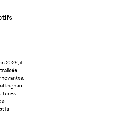
tifs
n 2026, il
tralisée
innovantes.
 atteignant
ortunes
 de
t la