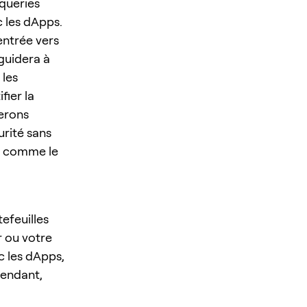
queries
c les dApps.
'entrée vers
 guidera à
 les
fier la
rerons
urité sans
e comme le
tefeuilles
r ou votre
c les dApps,
pendant,