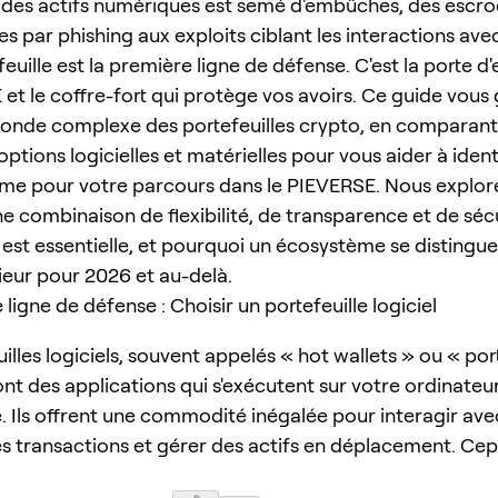
des actifs numériques est semé d'embûches, des escro
s par phishing aux exploits ciblant les interactions ave
euille est la première ligne de défense. C'est la porte d
 et le coffre-fort qui protège vos avoirs. Ce guide vous
monde complexe des portefeuilles crypto, en comparant
options logicielles et matérielles pour vous aider à identi
time pour votre parcours dans le PIEVERSE. Nous explo
e combinaison de flexibilité, de transparence et de séc
st essentielle, et pourquoi un écosystème se distingu
ieur pour 2026 et au-delà.
ligne de défense : Choisir un portefeuille logiciel
illes logiciels, souvent appelés « hot wallets » ou « por
ont des applications qui s'exécutent sur votre ordinateu
 Ils offrent une commodité inégalée pour interagir ave
s transactions et gérer des actifs en déplacement. Ce