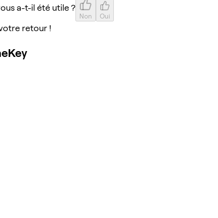
ous a-t-il été utile ?
Non
Oui
votre retour !
neKey