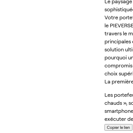
Le paysage 
sophistiquée
Votre portef
le PIEVERSE
travers le 
principales 
solution ul
pourquoi un
compromis e
choix supér
La première 
Les portefeu
chauds », s
smartphone.
exécuter de
Copier le lien