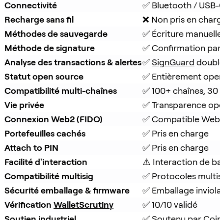
Connectivité
✅ Bluetooth / USB
Recharge sans fil
❌ Non pris en char
Méthodes de sauvegarde
✅ Écriture manuell
Méthode de signature
✅ Confirmation pa
Analyse des transactions & alertes
✅ 
SignGuard
 doubl
Statut open source
✅ Entièrement ope
Compatibilité multi-chaînes
✅ 100+ chaînes, 30
Vie privée
✅ Transparence op
Connexion Web2 (FIDO)
✅ Compatible Web
Portefeuilles cachés
✅ Pris en charge
Attach to PIN
✅ Pris en charge
Facilité d'interaction
⚠️ Interaction de b
Compatibilité multisig
✅ Protocoles multi
Sécurité emballage & firmware
✅ Emballage inviola
Vérification 
WalletScrutiny
✅ 10/10 validé
Soutien industriel
✅ Soutenu par 
Coi