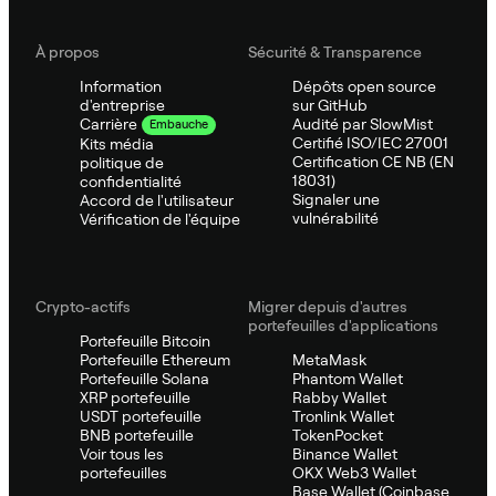
À propos
Sécurité & Transparence
Information
Dépôts open source
d'entreprise
sur GitHub
Audité par SlowMist
Carrière
Embauche
Certifié ISO/IEC 27001
Kits média
Certification CE NB (EN
politique de
18031)
confidentialité
Signaler une
Accord de l'utilisateur
vulnérabilité
Vérification de l'équipe
Crypto-actifs
Migrer depuis d'autres
portefeuilles d'applications
Portefeuille Bitcoin
Portefeuille Ethereum
MetaMask
Portefeuille Solana
Phantom Wallet
XRP portefeuille
Rabby Wallet
USDT portefeuille
Tronlink Wallet
BNB portefeuille
TokenPocket
Voir tous les
Binance Wallet
portefeuilles
OKX Web3 Wallet
Base Wallet (Coinbase