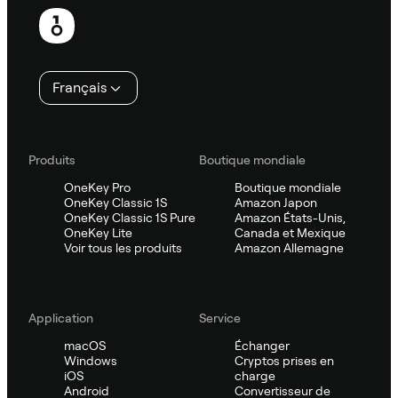
Pied
de
page
Français
Produits
Boutique mondiale
OneKey Pro
Boutique mondiale
OneKey Classic 1S
Amazon Japon
OneKey Classic 1S Pure
Amazon États-Unis,
OneKey Lite
Canada et Mexique
Voir tous les produits
Amazon Allemagne
Application
Service
macOS
Échanger
Windows
Cryptos prises en
iOS
charge
Android
Convertisseur de