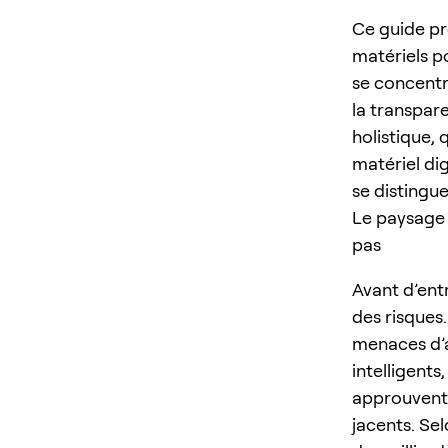
Ce guide pr
matériels p
se concentre
la transpa
holistique, 
matériel dig
se distingue
Le paysage 
pas
Avant d’ent
des risques
menaces d’a
intelligents
approuvent 
jacents. Sel