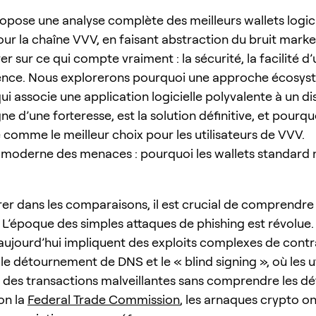
opose une analyse complète des meilleurs wallets logici
our la chaîne VVV, en faisant abstraction du bruit mark
r sur ce qui compte vraiment : la sécurité, la facilité d’u
rence. Nous explorerons pourquoi une approche écosys
qui associe une application logicielle polyvalente à un di
ne d’une forteresse, est la solution définitive, et pour
 comme le meilleur choix pour les utilisateurs de VVV.
moderne des menaces : pourquoi les wallets standard n
rer dans les comparaisons, il est crucial de comprendre 
. L’époque des simples attaques de phishing est révolue.
ujourd’hui impliquent des exploits complexes de contr
, le détournement de DNS et le « blind signing », où les u
des transactions malveillantes sans comprendre les dét
on la
Federal Trade Commission
, les arnaques crypto o