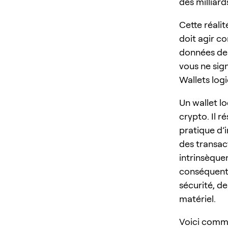
des milliar
Cette réalit
doit agir c
données de 
vous ne sign
Wallets logi
Un wallet lo
crypto. Il 
pratique d’i
des transac
intrinsèque
conséquent,
sécurité, de
matériel.
Voici comme