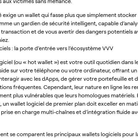
ds aux victimes sans méfiance.
é exige un wallet qui fasse plus que simplement stocker d
omme un gardien de sécurité intelligent, capable d’analy
transaction et de vous avertir des dangers potentiels 
iez.
ciels : la porte d’entrée vers l’écosystème VVV
giciel (ou « hot wallet ») est votre outil quotidien dans
réside sur votre téléphone ou votre ordinateur, offrant 
nteragir avec les dApps, de gérer votre portefeuille et 
tions fréquentes. Cependant, leur nature en ligne les r
ment plus vulnérables que leurs homologues matériels. 
 un wallet logiciel de premier plan doit exceller en mat
 prise en charge multi-chaînes et d’intégration fluide a
nt se comparent les principaux wallets logiciels pour l