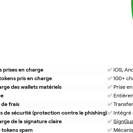
 prises en charge
✅ iOS, An
tokens pris en charge
✅ 100+ ch
arge des wallets matériels
✅ Prise e
ce
✅ Entière
de frais
✅ Transfer
ns de sécurité (protection contre le phishing)
✅ Intégré 
arge de la signature claire
✅ 
SignGu
s tokens spam
✅ Mécanism