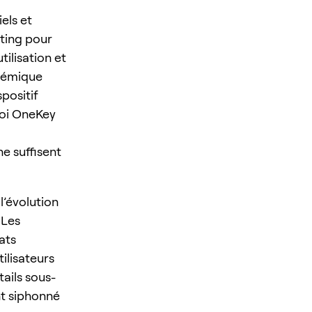
els et
eting pour
tilisation et
témique
spositif
quoi OneKey
e suffisent
l’évolution
 Les
ats
tilisateurs
ails sous-
nt siphonné