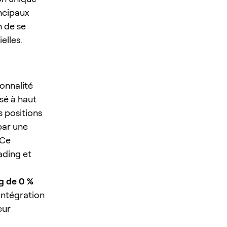
incipaux
n de se
elles.
onnalité
sé à haut
s positions
par une
 Ce
ading et
ng de 0 %
intégration
eur