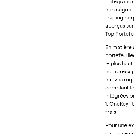
l'intégrati
non négociab
trading per
aperçus sur
Top Portefe
En matière d
portefeuille
le plus hau
nombreux po
natives requ
comblant le
intégrées br
1. OneKey : 
frais
Pour une ex
distingue c