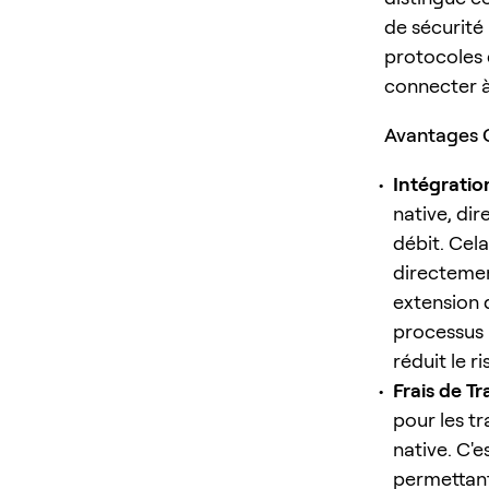
de sécurité 
protocoles 
connecter à
Avantages C
Intégratio
native, di
débit. Cela
directemen
extension 
processus 
réduit le r
Frais de Tr
pour les t
native. C'e
permettant