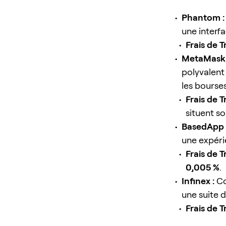
Phantom :
une interfa
Frais de T
MetaMask 
polyvalent
les bourse
Frais de T
situent s
BasedApp 
une expéri
Frais de T
0,005 %
.
Infinex :
Co
une suite d
Frais de T