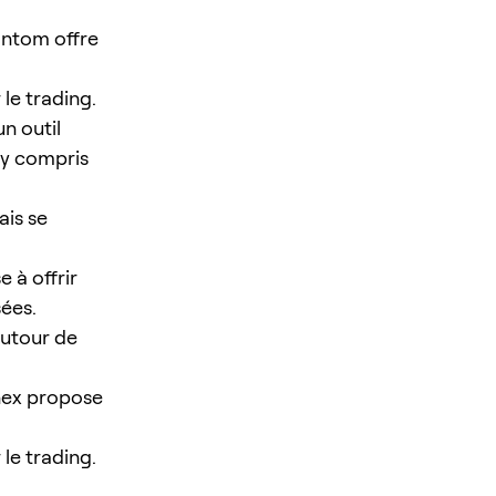
antom offre
le trading.
n outil
 y compris
ais se
 à offrir
sées.
autour de
inex propose
le trading.