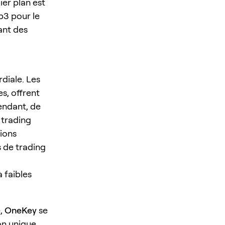
ier plan est
b3 pour le
ant des
rdiale. Les
es, offrent
endant, de
 trading
tions
s de trading
 faibles
e,
OneKey
se
on unique