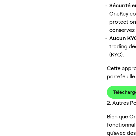
Sécurité e
OneKey con
protection
conservez l
Aucun KYC
trading dé
(KYC).
Cette appro
portefeuille
Télécharg
2. Autres P
Bien que On
fonctionnal
qu'avec des