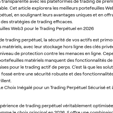
on transparente avec les plateformes de trading de prem
le. Cet article explorera les meilleurs portefeuilles We
pétuel, en soulignant leurs avantages uniques et en offr
 des stratégies de trading efficaces.
uilles Web3 pour le Trading Perpétuel en 2026
e trading perpétuel, la sécurité de vos actifs est primo
s matériels, avec leur stockage hors ligne des clés privé
t niveau de protection contre les menaces en ligne. Cep
rtefeuilles matériels manquent des fonctionnalités de
ises pour le trading actif de perps. C'est là que les solu
 fossé entre une sécurité robuste et des fonctionnalité
illent.
Le Choix Inégalé pour un Trading Perpétuel Sécurisé et à
périence de trading perpétuel véritablement optimisé
omme le choix principal en 2026. Il offre une combinais