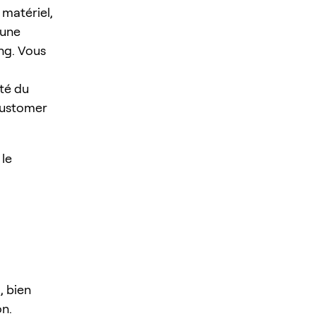
 matériel,
 une
ing. Vous
ité du
 Customer
 le
, bien
on.