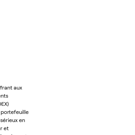
frant aux
ents
DEX)
 portefeuille
 sérieux en
r et