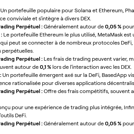
Un portefeuille populaire pour Solana et Ethereum, Ph
ce conviviale et s'intègre à divers DEX.
rading Perpétuel :
Généralement autour de
0,05 %
pour 
:
Le portefeuille Ethereum le plus utilisé, MetaMask est u
 qui peut se connecter à de nombreux protocoles DeFi,
s perpétuelles.
rading Perpétuel :
Les frais de trading peuvent varier, m
ouvent autour de
0,1 %
lors de l'interaction avec les DEX.
:
Un portefeuille émergent axé sur la DeFi, BasedApp vise
ence rationalisée pour diverses applications décentrali
rading Perpétuel :
Offre des frais compétitifs, souvent 
nçu pour une expérience de trading plus intégrée, Inf
'outils DeFi.
rading Perpétuel :
Généralement autour de
0,05 %
pour 