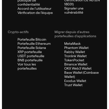
politique de
18031)
confidentialité
Signaler une
Accord de l'utilisateur
vulnérabilité
Vérification de l'équipe
Crypto-actifs
Migrer depuis d'autres
portefeuilles d'applications
Portefeuille Bitcoin
Portefeuille Ethereum
MetaMask
Portefeuille Solana
Phantom Wallet
XRP portefeuille
Rabby Wallet
USDT portefeuille
Tronlink Wallet
BNB portefeuille
TokenPocket
Voir tous les
Binance Wallet
portefeuilles
OKX Web3 Wallet
Base Wallet (Coinbase
Wallet)
Exodus Wallet
Trust Wallet