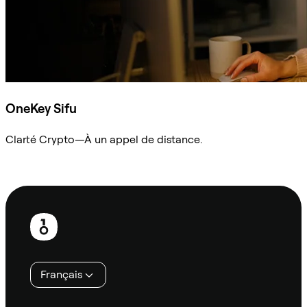
OneKey Sifu
Clarté Crypto—À un appel de distance.
Demander à Sifu
Pied
de
page
Français