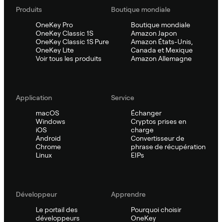
Produits
Boutique mondiale
OneKey Pro
Boutique mondiale
OneKey Classic 1S
Amazon Japon
OneKey Classic 1S Pure
Amazon États-Unis,
OneKey Lite
Canada et Mexique
Voir tous les produits
Amazon Allemagne
Application
Service
macOS
Échanger
Windows
Cryptos prises en
iOS
charge
Android
Convertisseur de
Chrome
phrase de récupération
Linux
EIPs
Développeur
Apprendre
Le portail des
Pourquoi choisir
développeurs
OneKey