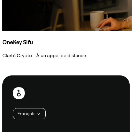
OneKey Sifu
Clarté Crypto—À un appel de distance.
Demander à Sifu
Pied
de
page
Français