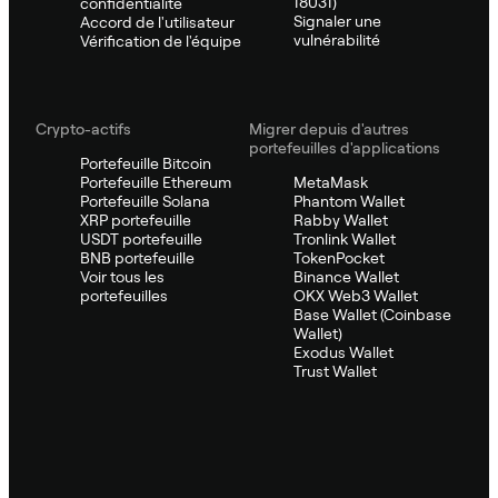
18031)
confidentialité
Signaler une
Accord de l'utilisateur
vulnérabilité
Vérification de l'équipe
Crypto-actifs
Migrer depuis d'autres
portefeuilles d'applications
Portefeuille Bitcoin
Portefeuille Ethereum
MetaMask
Portefeuille Solana
Phantom Wallet
XRP portefeuille
Rabby Wallet
USDT portefeuille
Tronlink Wallet
BNB portefeuille
TokenPocket
Voir tous les
Binance Wallet
portefeuilles
OKX Web3 Wallet
Base Wallet (Coinbase
Wallet)
Exodus Wallet
Trust Wallet