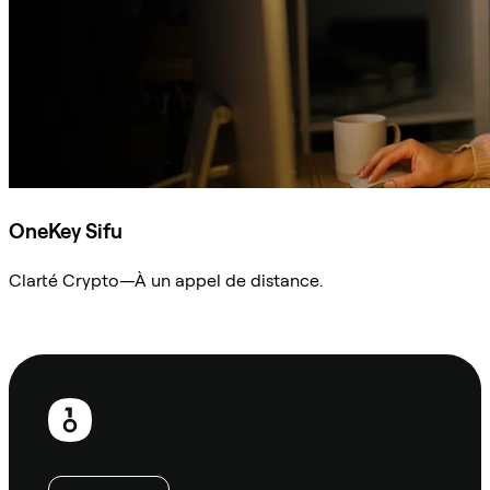
OneKey Sifu
Clarté Crypto—À un appel de distance.
Demander à Sifu
Pied
de
page