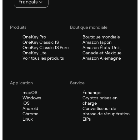
Français
Produits
Boutique mondiale
OneKey Pro
Boutique mondiale
OneKey Classic 1S
Amazon Japon
OneKey Classic 1S Pure
Amazon États-Unis,
OneKey Lite
Canada et Mexique
Voir tous les produits
Amazon Allemagne
Application
Service
macOS
Échanger
Windows
Cryptos prises en
iOS
charge
Android
Convertisseur de
Chrome
phrase de récupération
Linux
EIPs