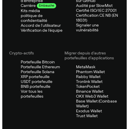
d'entreprise
sur GitHub
Audité par SlowMist
Carrière
Embauche
Certifié ISO/IEC 27001
Kits média
Certification CE NB (EN
politique de
18031)
confidentialité
Signaler une
Accord de l'utilisateur
vulnérabilité
Vérification de l'équipe
Crypto-actifs
Migrer depuis d'autres
portefeuilles d'applications
Portefeuille Bitcoin
Portefeuille Ethereum
MetaMask
Portefeuille Solana
Phantom Wallet
XRP portefeuille
Rabby Wallet
USDT portefeuille
Tronlink Wallet
BNB portefeuille
TokenPocket
Voir tous les
Binance Wallet
portefeuilles
OKX Web3 Wallet
Base Wallet (Coinbase
Wallet)
Exodus Wallet
Trust Wallet