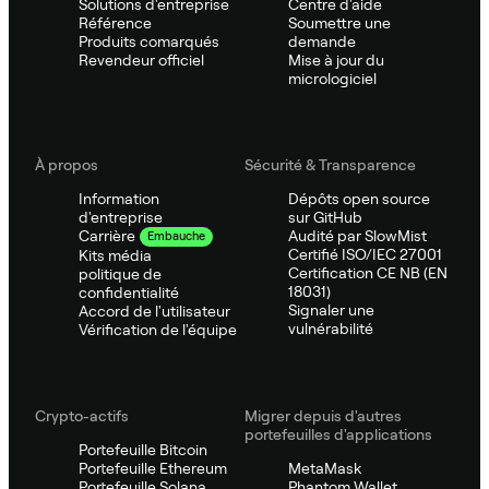
Solutions d'entreprise
Centre d'aide
Référence
Soumettre une
Produits comarqués
demande
Revendeur officiel
Mise à jour du
micrologiciel
À propos
Sécurité & Transparence
Information
Dépôts open source
d'entreprise
sur GitHub
Audité par SlowMist
Carrière
Embauche
Certifié ISO/IEC 27001
Kits média
Certification CE NB (EN
politique de
18031)
confidentialité
Signaler une
Accord de l'utilisateur
vulnérabilité
Vérification de l'équipe
Crypto-actifs
Migrer depuis d'autres
portefeuilles d'applications
Portefeuille Bitcoin
Portefeuille Ethereum
MetaMask
Portefeuille Solana
Phantom Wallet