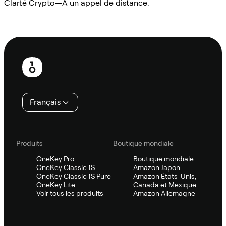
Clarté Crypto—À un appel de distance.
Demander à Sifu
Pied
de
page
Français
Produits
Boutique mondiale
OneKey Pro
Boutique mondiale
OneKey Classic 1S
Amazon Japon
OneKey Classic 1S Pure
Amazon États-Unis,
OneKey Lite
Canada et Mexique
Voir tous les produits
Amazon Allemagne