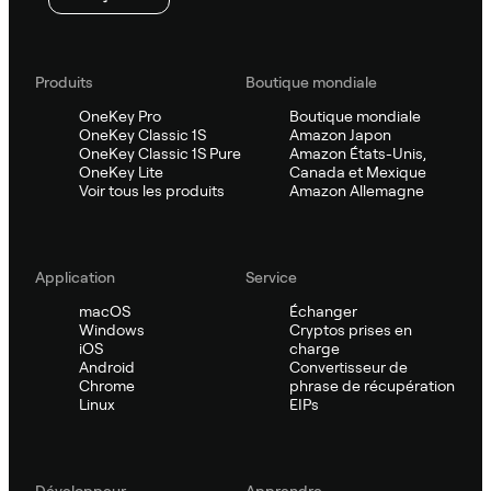
Produits
Boutique mondiale
OneKey Pro
Boutique mondiale
OneKey Classic 1S
Amazon Japon
OneKey Classic 1S Pure
Amazon États-Unis,
OneKey Lite
Canada et Mexique
Voir tous les produits
Amazon Allemagne
Application
Service
macOS
Échanger
Windows
Cryptos prises en
iOS
charge
Android
Convertisseur de
Chrome
phrase de récupération
Linux
EIPs
Développeur
Apprendre