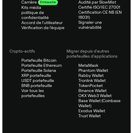
Audité par SlowMist
Carrière
Embauche
Certifié ISO/IEC 27001
Kits média
Certification CE NB (EN
politique de
18031)
confidentialité
Signaler une
Accord de l'utilisateur
vulnérabilité
Vérification de l'équipe
Crypto-actifs
Migrer depuis d'autres
portefeuilles d'applications
Portefeuille Bitcoin
Portefeuille Ethereum
MetaMask
Portefeuille Solana
Phantom Wallet
XRP portefeuille
Rabby Wallet
USDT portefeuille
Tronlink Wallet
BNB portefeuille
TokenPocket
Voir tous les
Binance Wallet
portefeuilles
OKX Web3 Wallet
Base Wallet (Coinbase
Wallet)
Exodus Wallet
Trust Wallet