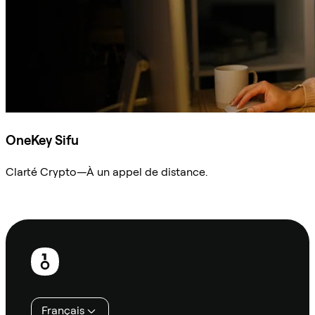
OneKey Sifu
Clarté Crypto—À un appel de distance.
Demander à Sifu
Pied
de
page
Français