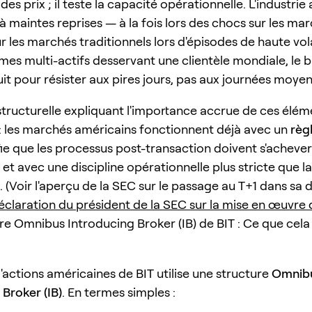
es prix ; il teste la capacité opérationnelle. L'industrie 
à maintes reprises — à la fois lors des chocs sur les ma
r les marchés traditionnels lors d'épisodes de haute vola
rmes multi-actifs desservant une clientèle mondiale, le 
uit pour résister aux pires jours, pas aux journées moye
structurelle expliquant l'importance accrue de ces élém
 : les marchés américains fonctionnent déjà avec un
règ
fie que les processus post-transaction doivent s'achever
et avec une discipline opérationnelle plus stricte que 
 (Voir l'aperçu de la SEC sur le passage au T+1 dans sa 
éclaration du président de la SEC sur la mise en œuvre 
re Omnibus Introducing Broker (IB) de BIT : Ce que cela 
'actions américaines de BIT utilise une structure
Omnib
 Broker (IB)
. En termes simples :