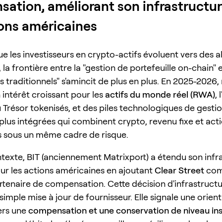
ation, améliorant son infrastructu
ions américaines
e les investisseurs en crypto-actifs évoluent vers des a
, la frontière entre la "gestion de portefeuille on-chain" e
 traditionnels" s'amincit de plus en plus. En 2025-2026,
 intérêt croissant pour les
actifs du monde réel (RWA)
,
 Trésor tokenisés, et des piles technologiques de gesti
plus intégrées qui combinent crypto, revenu fixe et act
 sous un même cadre de risque.
texte, BIT (anciennement Matrixport) a étendu son infr
r les actions américaines en ajoutant
Clear Street
co
tenaire de compensation. Cette décision d'infrastructu
simple mise à jour de fournisseur. Elle signale une orien
ers une
compensation et une conservation de niveau ins