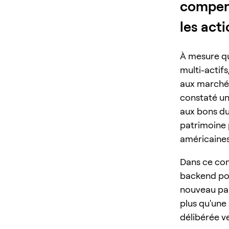
compens
les act
À mesure qu
multi-actifs
aux marchés
constaté un
aux bons du
patrimoine 
américaines
Dans ce con
backend pou
nouveau par
plus qu'une 
délibérée v