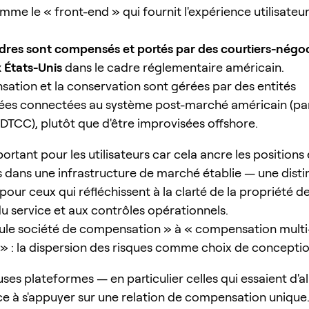
mme le « front-end » qui fournit l'expérience utilisateur 
rdres sont compensés et portés par des courtiers-négo
 États-Unis
dans le cadre réglementaire américain.
ation et la conservation sont gérées par des entités
ées connectées au système post-marché américain (pa
u DTCC), plutôt que d'être improvisées offshore.
ortant pour les utilisateurs car cela ancre les positions
 dans une infrastructure de marché établie — une disti
our ceux qui réfléchissent à la clarté de la propriété des
du service et aux contrôles opérationnels.
ule société de compensation » à « compensation multi
 » : la dispersion des risques comme choix de concepti
es plateformes — en particulier celles qui essaient d'al
e à s'appuyer sur une relation de compensation unique. 