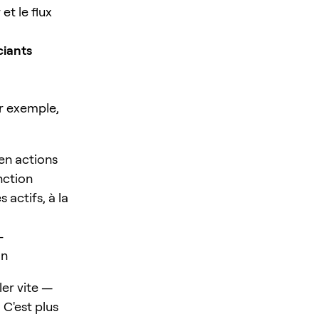
et le flux
ciants
r exemple,
 en actions
nction
 actifs, à la
-
on
ler vite —
C'est plus