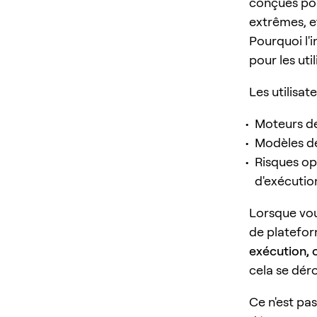
conçues pou
extrêmes, et
Pourquoi l'
pour les uti
Les utilisat
Moteurs de
Modèles de
Risques opé
d'exécutio
Lorsque vou
de platefor
exécution, 
cela se dér
Ce n'est pa