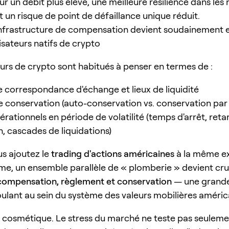
r un débit plus élevé, une meilleure résilience dans le
 un risque de point de défaillance unique réduit.
infrastructure de compensation devient soudainement e
lisateurs natifs de crypto
eurs de crypto sont habitués à penser en termes de :
 correspondance d'échange et lieux de liquidité
 conservation (auto-conservation vs. conservation par t
rationnels en période de volatilité (temps d'arrêt, reta
n, cascades de liquidations)
s ajoutez le
trading d'actions américaines
à la même e
me, un ensemble parallèle de « plomberie » devient cruc
compensation, règlement et conservation
— une grande
oulant au sein du système des valeurs mobilières améric
s cosmétique. Le stress du marché ne teste pas seuleme