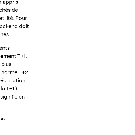
a appris
rchés de
tilité. Pour
backend doit
nnes.
ents
lement T+1
,
 plus
la norme T+2
déclaration
du T+1
.)
signifie en
us