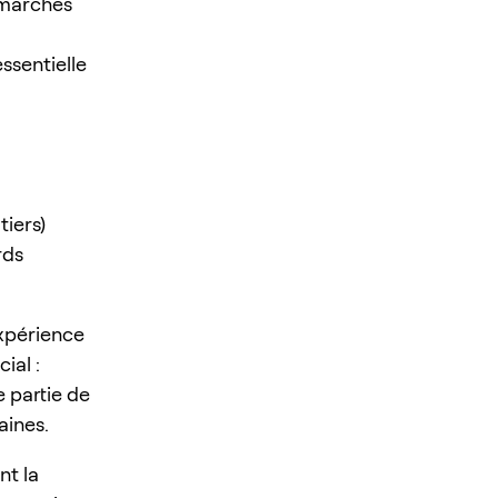
s marchés
ssentielle
iers)
rds
xpérience
ial :
 partie de
aines.
nt la