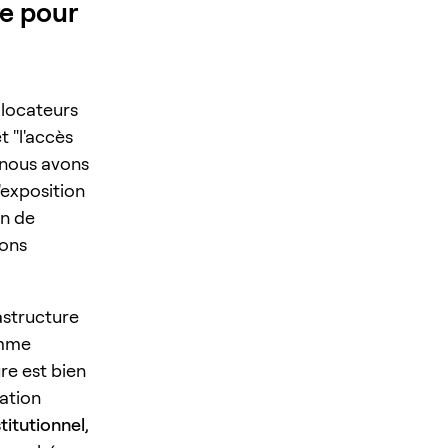
re pour
llocateurs
t "l'accès
 nous avons
 l'exposition
on de
ions
astructure
mme
re est bien
tation
titutionnel
,