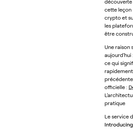
découverte d
cette leçon 
crypto et su
les platefo
être constr
Une raison 
aujourd'hui
ce qui signi
rapidement 
précédente.
officielle :
D
L'architectu
pratique
Le service d
Introducing