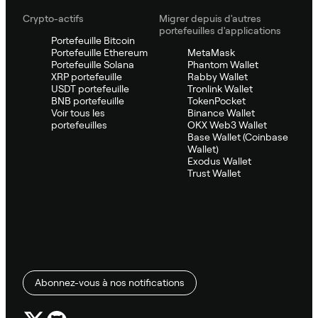
Crypto-actifs
Migrer depuis d'autres
portefeuilles d'applications
Portefeuille Bitcoin
Portefeuille Ethereum
MetaMask
Portefeuille Solana
Phantom Wallet
XRP portefeuille
Rabby Wallet
USDT portefeuille
Tronlink Wallet
BNB portefeuille
TokenPocket
Voir tous les
Binance Wallet
portefeuilles
OKX Web3 Wallet
Base Wallet (Coinbase
Wallet)
Exodus Wallet
Trust Wallet
Abonnez-vous à nos notifications