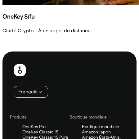
OneKey Sifu
Clarté Crypto—À un appel de distance.
Demander à Sifu
Pied
de
page
Français
Produits
Boutique mondiale
OneKey Pro
Boutique mondiale
OneKey Classic 1S
Amazon Japon
OneKey Classic 1S Pure
Amazon États-Unis,