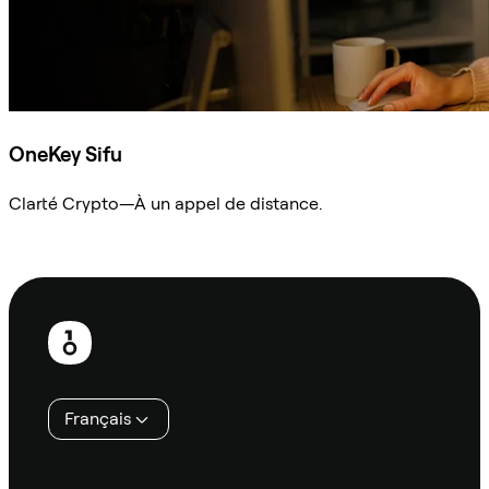
OneKey Sifu
Clarté Crypto—À un appel de distance.
Demander à Sifu
Pied
de
page
Français