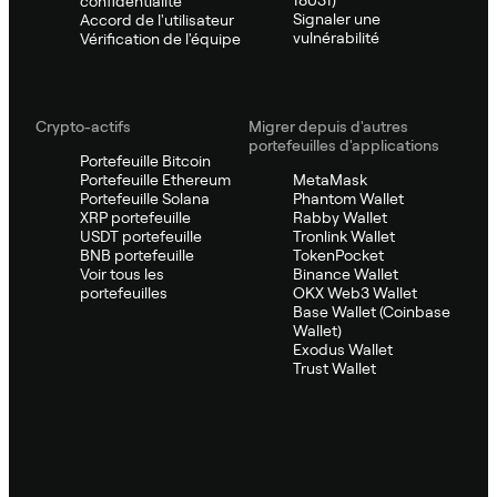
confidentialité
Signaler une
Accord de l'utilisateur
vulnérabilité
Vérification de l'équipe
Crypto-actifs
Migrer depuis d'autres
portefeuilles d'applications
Portefeuille Bitcoin
Portefeuille Ethereum
MetaMask
Portefeuille Solana
Phantom Wallet
XRP portefeuille
Rabby Wallet
USDT portefeuille
Tronlink Wallet
BNB portefeuille
TokenPocket
Voir tous les
Binance Wallet
portefeuilles
OKX Web3 Wallet
Base Wallet (Coinbase
Wallet)
Exodus Wallet
Trust Wallet