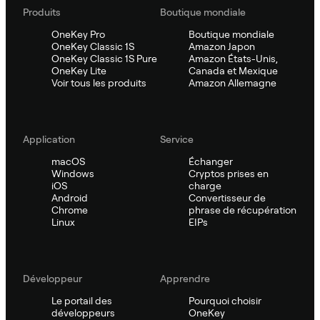
Produits
Boutique mondiale
OneKey Pro
Boutique mondiale
OneKey Classic 1S
Amazon Japon
OneKey Classic 1S Pure
Amazon États-Unis,
OneKey Lite
Canada et Mexique
Voir tous les produits
Amazon Allemagne
Application
Service
macOS
Échanger
Windows
Cryptos prises en
iOS
charge
Android
Convertisseur de
Chrome
phrase de récupération
Linux
EIPs
Développeur
Apprendre
Le portail des
Pourquoi choisir
développeurs
OneKey