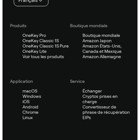
Français
Produits
Boutique mondiale
OneKey Pro
Boutique mondiale
OneKey Classic 1S
Amazon Japon
OneKey Classic 1S Pure
Amazon États-Unis,
OneKey Lite
Canada et Mexique
Voir tous les produits
Amazon Allemagne
Application
Service
macOS
Échanger
Windows
Cryptos prises en
iOS
charge
Android
Convertisseur de
Chrome
phrase de récupération
Linux
EIPs