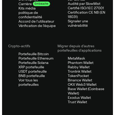
Audité par SlowMist
Carrière
Embauche
Certifié ISO/IEC 27001
Kits média
Certification CE NB (EN
politique de
18031)
confidentialité
Signaler une
Accord de l'utilisateur
vulnérabilité
Vérification de l'équipe
Crypto-actifs
Migrer depuis d'autres
portefeuilles d'applications
Portefeuille Bitcoin
Portefeuille Ethereum
MetaMask
Portefeuille Solana
Phantom Wallet
XRP portefeuille
Rabby Wallet
USDT portefeuille
Tronlink Wallet
BNB portefeuille
TokenPocket
Voir tous les
Binance Wallet
portefeuilles
OKX Web3 Wallet
Base Wallet (Coinbase
Wallet)
Exodus Wallet
Trust Wallet