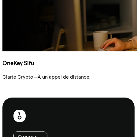
OneKey Sifu
Clarté Crypto—À un appel de distance.
Demander à Sifu
Pied
de
page