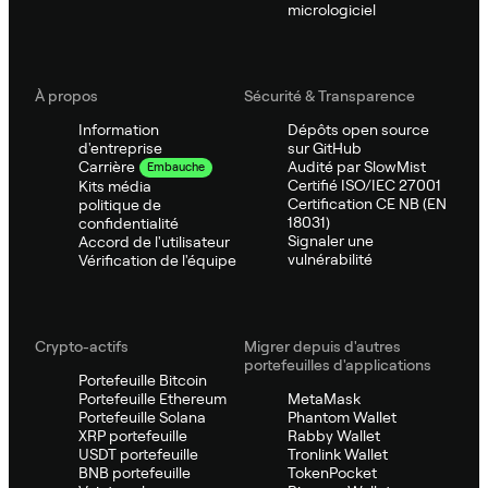
micrologiciel
À propos
Sécurité & Transparence
Information
Dépôts open source
d'entreprise
sur GitHub
Audité par SlowMist
Carrière
Embauche
Certifié ISO/IEC 27001
Kits média
Certification CE NB (EN
politique de
18031)
confidentialité
Signaler une
Accord de l'utilisateur
vulnérabilité
Vérification de l'équipe
Crypto-actifs
Migrer depuis d'autres
portefeuilles d'applications
Portefeuille Bitcoin
Portefeuille Ethereum
MetaMask
Portefeuille Solana
Phantom Wallet
XRP portefeuille
Rabby Wallet
USDT portefeuille
Tronlink Wallet
BNB portefeuille
TokenPocket