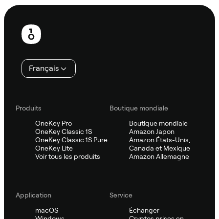
Pied
de
page
Français
Produits
Boutique mondiale
OneKey Pro
Boutique mondiale
OneKey Classic 1S
Amazon Japon
OneKey Classic 1S Pure
Amazon États-Unis,
OneKey Lite
Canada et Mexique
Voir tous les produits
Amazon Allemagne
Application
Service
macOS
Échanger
Windows
Cryptos prises en