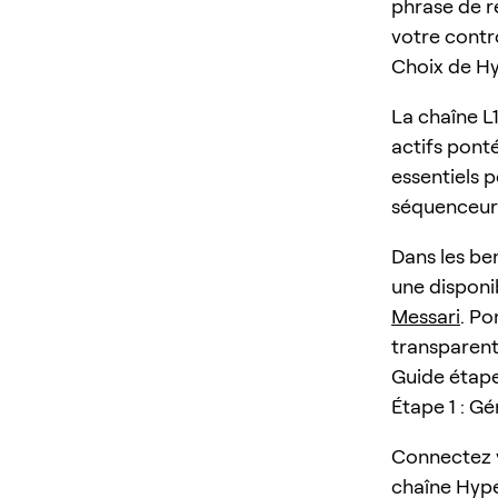
phrase de r
votre contr
Choix de Hy
La chaîne L
actifs ponté
essentiels 
séquenceurs 
Dans les b
une disponib
Messari
. Po
transparent
Guide étape
Étape 1 : G
Connectez 
chaîne Hyper