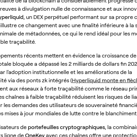
tialité de la blockchain a considérablement progressé d
reuves à divulgation nulle de connaissance et aux innov
yperliquid
, un DEX perpétuel performant sur sa propre 
illustre ce changement avec une finalité inférieure à la
inimale de métadonnées, ce qui le rend idéal pour les
ble traçabilité.
pements récents mettent en évidence la croissance d
totale bloquée a dépassé les 2 milliards de dollars fin 202
r l'adoption institutionnelle et les améliorations de la
ité via des ponts zk intégrés (
Hyperliquid monte en flè
nt aux réseaux à forte traçabilité comme le réseau pri
s chaînes à faible traçabilité réduisent les risques de lia
ur les demandes des utilisateurs de souveraineté financi
s mises à jour mondiales de lutte contre le blanchiment
lisateurs de
portefeuilles cryptographiques
, la combinai
rs ligne de
OneKey
avec ces chaînes offre une protectio