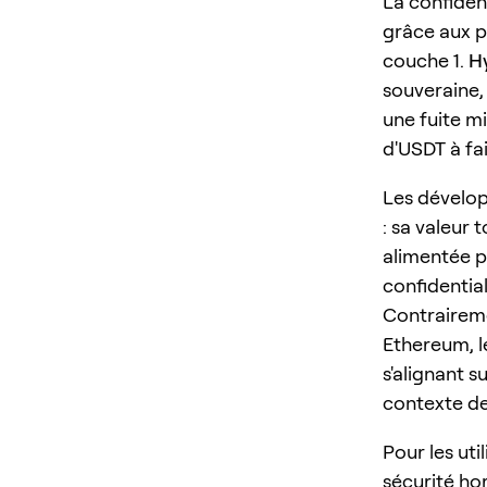
La confiden
grâce aux p
couche 1.
H
souveraine, 
une fuite m
d'USDT à fai
Les dévelop
: sa valeur 
alimentée pa
confidential
Contraireme
Ethereum, le
s'alignant s
contexte de
Pour les uti
sécurité ho