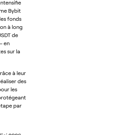
ntensifie
mme Bybit
 les fonds
on à long
'USDT de
— en
es sur la
râce à leur
réaliser des
pour les
 protégeant
étape par