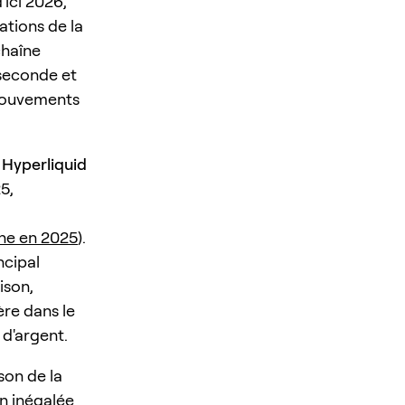
'ici 2026,
ations de la
chaîne
 seconde et
 mouvements
e
Hyperliquid
5,
che en 2025
).
ncipal
ison,
ère dans le
 d'argent.
son de la
n inégalée