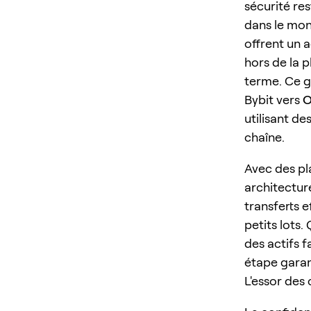
sécurité res
dans le mon
offrent un a
hors de la 
terme. Ce g
Bybit vers
O
utilisant de
chaîne.
Avec des p
architecture
transferts e
petits lots
des actifs f
étape garant
L'essor des 