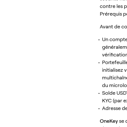
contre les p
Prérequis p
Avant de c
Un compte B
généralemen
vérificatio
Portefeuil
initialisez
multichaîn
du microlog
Solde USDT
KYC (par e
Adresse de
OneKey
se 