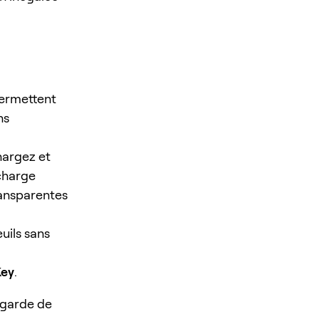
permettent
ns
hargez et
 charge
ransparentes
uils sans
ey
.
egarde de