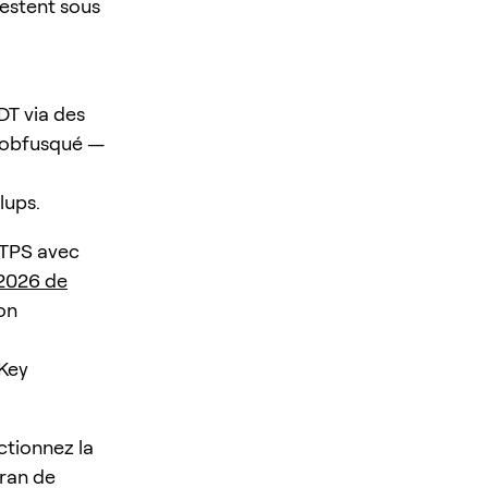
restent sous
DT via des
es obfusqué —
lups.
 TPS avec
 2026 de
ion
eKey
ctionnez la
cran de