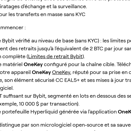
iratages d'échange et la surveillance.
our les transferts en masse sans KYC
ommencer :
ybit vérifié au niveau de base (sans KYC) : les limites 
t des retraits jusqu'à l'équivalent de 2 BTC par jour sa
n complète (
Limites de retrait Bybit
).
le matériel
OneKey
configuré pour la chaîne cible. Téléc
 votre appareil
OneKey
OneKey
, réputé pour sa prise en
e, son élément sécurisé CC EAL5+ et ses mises à jour t
iciel.
 suffisant sur Bybit, segmenté en lots en dessous des se
xemple, 10 000 $ par transaction).
 portefeuille Hyperliquid générée via l'application
OneK
distingue par son micrologiciel open-source et sa sauv