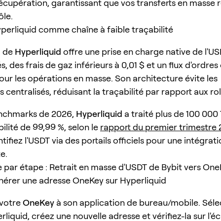
écupération, garantissant que vos transferts en masse 
ôle.
perliquid comme chaîne à faible traçabilité
1 de
Hyperliquid
offre une prise en charge native de l'US
s, des frais de gaz inférieurs à 0,01 $ et un flux d'ordr
pour les opérations en masse. Son architecture évite les
centralisés, réduisant la traçabilité par rapport aux rol
enchmarks de 2026,
Hyperliquid
a traité plus de 100 000
ilité de 99,99 %, selon le
rapport du premier trimestre
ntifiez l'USDT via des portails officiels pour une intégrat
e.
 par étape : Retrait en masse d'USDT de Bybit vers On
énérer une adresse OneKey sur Hyperliquid
votre
OneKey
à son application de bureau/mobile. Séle
liquid, créez une nouvelle adresse et vérifiez-la sur l'é