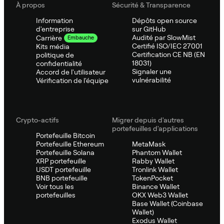
À propos
Sécurité & Transparence
Information
Dépôts open source
d'entreprise
sur GitHub
Audité par SlowMist
Carrière
Embauche
Certifié ISO/IEC 27001
Kits média
Certification CE NB (EN
politique de
18031)
confidentialité
Signaler une
Accord de l'utilisateur
vulnérabilité
Vérification de l'équipe
Crypto-actifs
Migrer depuis d'autres
portefeuilles d'applications
Portefeuille Bitcoin
Portefeuille Ethereum
MetaMask
Portefeuille Solana
Phantom Wallet
XRP portefeuille
Rabby Wallet
USDT portefeuille
Tronlink Wallet
BNB portefeuille
TokenPocket
Voir tous les
Binance Wallet
portefeuilles
OKX Web3 Wallet
Base Wallet (Coinbase
Wallet)
Exodus Wallet