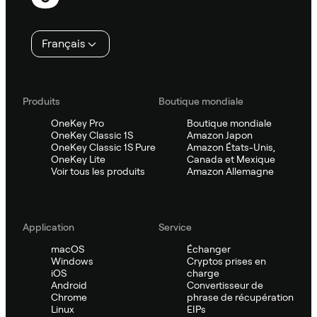
de
page
Français
Produits
Boutique mondiale
OneKey Pro
Boutique mondiale
OneKey Classic 1S
Amazon Japon
OneKey Classic 1S Pure
Amazon États-Unis,
OneKey Lite
Canada et Mexique
Voir tous les produits
Amazon Allemagne
Application
Service
macOS
Échanger
Windows
Cryptos prises en
iOS
charge
Android
Convertisseur de
Chrome
phrase de récupération
Linux
EIPs