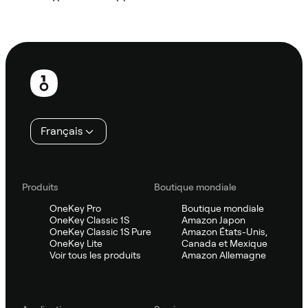
Demander à Sifu
Pied
de
page
Français
Produits
Boutique mondiale
OneKey Pro
Boutique mondiale
OneKey Classic 1S
Amazon Japon
OneKey Classic 1S Pure
Amazon États-Unis,
OneKey Lite
Canada et Mexique
Voir tous les produits
Amazon Allemagne