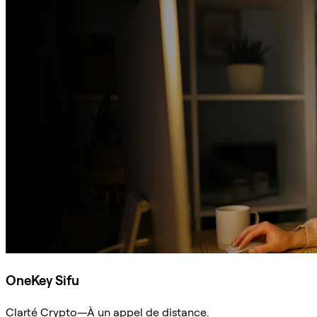
OneKey Sifu
Clarté Crypto—À un appel de distance.