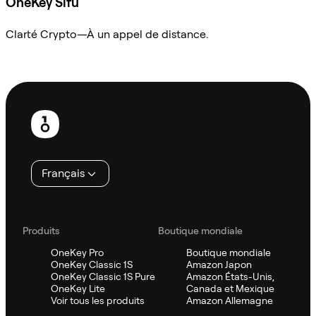
OneKey Sifu
Clarté Crypto—À un appel de distance.
Demander à Sifu
Pied
de
page
Français
Produits
Boutique mondiale
OneKey Pro
Boutique mondiale
OneKey Classic 1S
Amazon Japon
OneKey Classic 1S Pure
Amazon États-Unis,
OneKey Lite
Canada et Mexique
Voir tous les produits
Amazon Allemagne