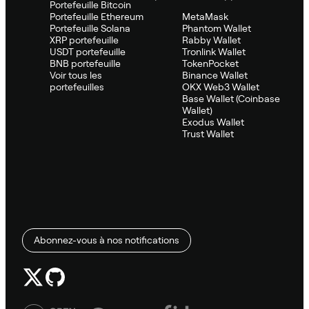
Portefeuille Bitcoin
Portefeuille Ethereum
MetaMask
Portefeuille Solana
Phantom Wallet
XRP portefeuille
Rabby Wallet
USDT portefeuille
Tronlink Wallet
BNB portefeuille
TokenPocket
Voir tous les
Binance Wallet
portefeuilles
OKX Web3 Wallet
Base Wallet (Coinbase
Wallet)
Exodus Wallet
Trust Wallet
Abonnez-vous à nos notifications