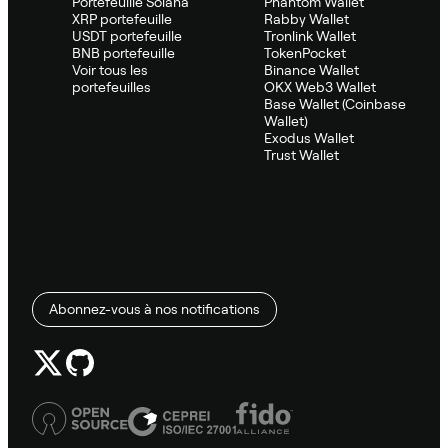
Portefeuille Solana
Phantom Wallet
XRP portefeuille
Rabby Wallet
USDT portefeuille
Tronlink Wallet
BNB portefeuille
TokenPocket
Voir tous les
Binance Wallet
portefeuilles
OKX Web3 Wallet
Base Wallet (Coinbase
Wallet)
Exodus Wallet
Trust Wallet
Abonnez-vous à nos notifications