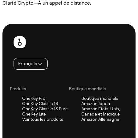
Clarté Crypto—À un appel de distance.
Demander à Sifu
Pied
de
page
Français
Produits
Boutique mondiale
OneKey Pro
Boutique mondiale
OneKey Classic 1S
Amazon Japon
OneKey Classic 1S Pure
Amazon États-Unis,
OneKey Lite
Canada et Mexique
Voir tous les produits
Amazon Allemagne