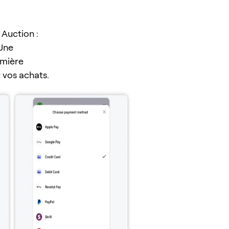
Auction :
 Une
emière
r vos achats.