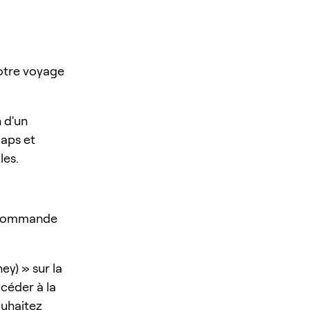
otre voyage
n d'un
waps et
les.
r commande
ey) » sur la
ccéder à la
ouhaitez