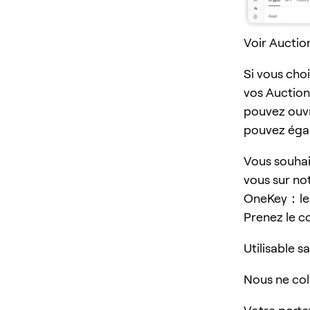
Voir Auctio
Si vous cho
vos Auction
pouvez ouvri
pouvez égal
Vous souhai
vous sur n
OneKey：le po
Prenez le c
Utilisable s
Nous ne col