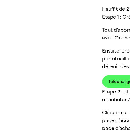
Il suffit d
Étape 1 : C
Tout d'abor
avec OneKe
Ensuite, cré
portefeuill
détenir des
Télécharg
Étape 2 : u
et acheter 
Cliquez sur
page d'accue
page d'acha