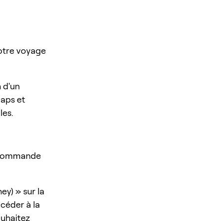
otre voyage
n d'un
waps et
les.
r commande
ey) » sur la
ccéder à la
ouhaitez