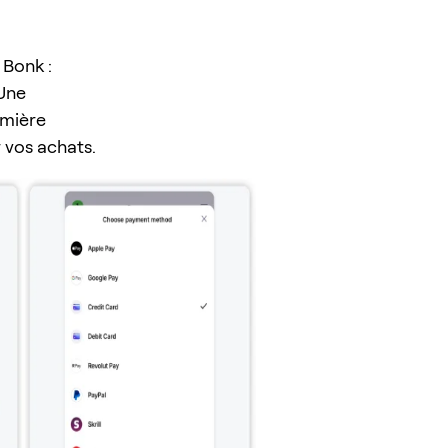
 Bonk :
 Une
emière
r vos achats.