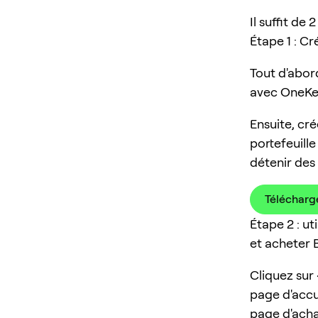
Il suffit d
Étape 1 : C
Tout d'abor
avec OneKe
Ensuite, cré
portefeuill
détenir des
Télécharg
Étape 2 : u
et acheter 
Cliquez sur
page d'accue
page d'acha