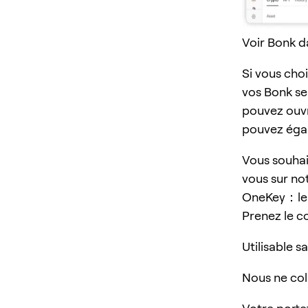
Voir Bonk d
Si vous cho
vos Bonk s
pouvez ouvri
pouvez égal
Vous souhai
vous sur n
OneKey：le po
Prenez le c
Utilisable s
Nous ne col