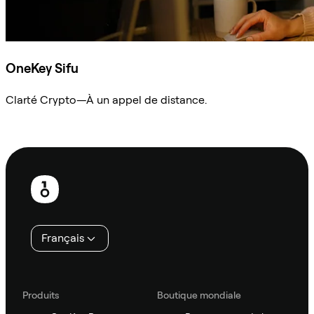
OneKey Sifu
Clarté Crypto—À un appel de distance.
Demander à Sifu
Pied
de
page
Français
Produits
Boutique mondiale