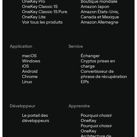
OneKey Pro
Boutique mondiale
OneKey Classic 1S
Amazon Japon
OneKey Classic 1S Pure
Amazon États-Unis,
OneKey Lite
Canada et Mexique
Voir tous les produits
Amazon Allemagne
Application
Service
macOS
Échanger
Windows
Cryptos prises en
iOS
charge
Android
Convertisseur de
Chrome
phrase de récupération
Linux
EIPs
Développeur
Apprendre
Le portail des
Pourquoi choisir
développeurs
OneKey
Pourquoi choisir
OneKey
Architecture de