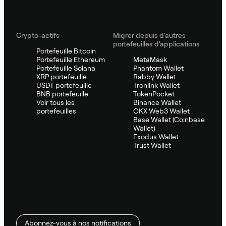
Crypto-actifs
Migrer depuis d'autres
portefeuilles d'applications
Portefeuille Bitcoin
Portefeuille Ethereum
MetaMask
Portefeuille Solana
Phantom Wallet
XRP portefeuille
Rabby Wallet
USDT portefeuille
Tronlink Wallet
BNB portefeuille
TokenPocket
Voir tous les
Binance Wallet
portefeuilles
OKX Web3 Wallet
Base Wallet (Coinbase
Wallet)
Exodus Wallet
Trust Wallet
Abonnez-vous à nos notifications