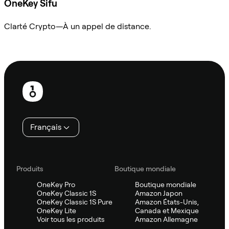
OneKey Sifu
Clarté Crypto—À un appel de distance.
Demander à Sifu
Pied
de
page
Français
Produits
Boutique mondiale
OneKey Pro
Boutique mondiale
OneKey Classic 1S
Amazon Japon
OneKey Classic 1S Pure
Amazon États-Unis,
OneKey Lite
Canada et Mexique
Voir tous les produits
Amazon Allemagne