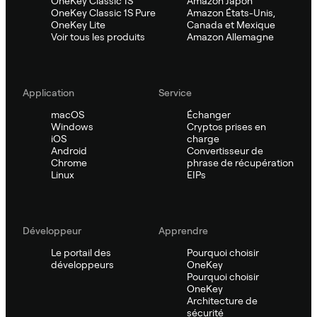
OneKey Classic 1S
Amazon Japon
OneKey Classic 1S Pure
Amazon États-Unis,
OneKey Lite
Canada et Mexique
Voir tous les produits
Amazon Allemagne
Application
Service
macOS
Échanger
Windows
Cryptos prises en
iOS
charge
Android
Convertisseur de
Chrome
phrase de récupération
Linux
EIPs
Développeur
Apprendre
Le portail des
Pourquoi choisir
développeurs
OneKey
Pourquoi choisir
OneKey
Architecture de
sécurité