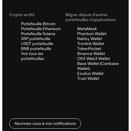
Crypto-actifs
Migrer depuis d'autres
portefeuilles d'applications
Portefeuille Bitcoin
Portefeuille Ethereum
MetaMask
Portefeuille Solana
Phantom Wallet
XRP portefeuille
Rabby Wallet
USDT portefeuille
Tronlink Wallet
BNB portefeuille
TokenPocket
Voir tous les
Binance Wallet
portefeuilles
OKX Web3 Wallet
Base Wallet (Coinbase
Wallet)
Exodus Wallet
Trust Wallet
Abonnez-vous à nos notifications