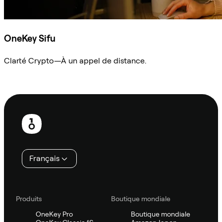
OneKey Sifu
Clarté Crypto—À un appel de distance.
Demander à Sifu
Pied
de
page
Français
Produits
Boutique mondiale
OneKey Pro
Boutique mondiale