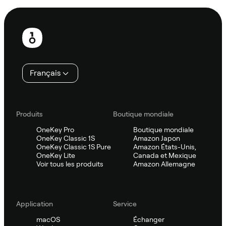
Pied
de
page
Français
Produits
Boutique mondiale
OneKey Pro
Boutique mondiale
OneKey Classic 1S
Amazon Japon
OneKey Classic 1S Pure
Amazon États-Unis,
OneKey Lite
Canada et Mexique
Voir tous les produits
Amazon Allemagne
Application
Service
macOS
Échanger