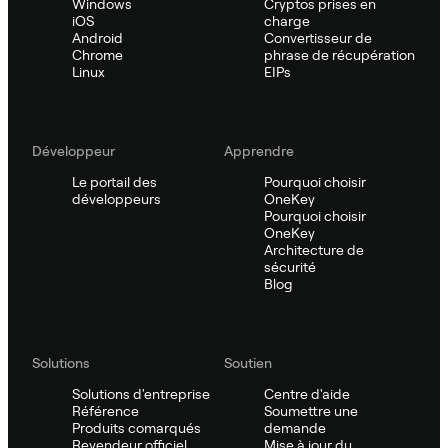
Windows
Cryptos prises en
iOS
charge
Android
Convertisseur de
Chrome
phrase de récupération
Linux
EIPs
Développeur
Apprendre
Le portail des
Pourquoi choisir
développeurs
OneKey
Pourquoi choisir
OneKey
Architecture de
sécurité
Blog
Solutions
Soutien
Solutions d'entreprise
Centre d'aide
Référence
Soumettre une
Produits comarqués
demande
Revendeur officiel
Mise à jour du