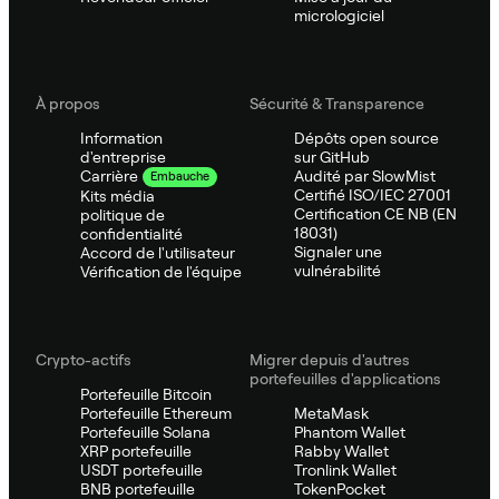
micrologiciel
À propos
Sécurité & Transparence
Information
Dépôts open source
d'entreprise
sur GitHub
Audité par SlowMist
Carrière
Embauche
Certifié ISO/IEC 27001
Kits média
Certification CE NB (EN
politique de
18031)
confidentialité
Signaler une
Accord de l'utilisateur
vulnérabilité
Vérification de l'équipe
Crypto-actifs
Migrer depuis d'autres
portefeuilles d'applications
Portefeuille Bitcoin
Portefeuille Ethereum
MetaMask
Portefeuille Solana
Phantom Wallet
XRP portefeuille
Rabby Wallet
USDT portefeuille
Tronlink Wallet
BNB portefeuille
TokenPocket