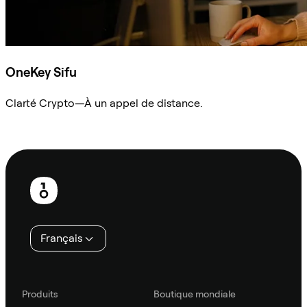
OneKey Sifu
Clarté Crypto—À un appel de distance.
Demander à Sifu
Pied
de
page
Français
Produits
Boutique mondiale