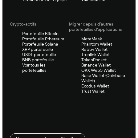
Crypto-actifs
Migrer depuis d'autres
portefeuilles d'applications
Portefeuille Bitcoin
Portefeuille Ethereum
MetaMask
Portefeuille Solana
Phantom Wallet
XRP portefeuille
Rabby Wallet
USDT portefeuille
Tronlink Wallet
BNB portefeuille
TokenPocket
Voir tous les
Binance Wallet
portefeuilles
OKX Web3 Wallet
Base Wallet (Coinbase
Wallet)
Exodus Wallet
Trust Wallet