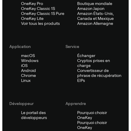
OneKey Pro
Boutique mondiale
OneKey Classic 1S
Amazon Japon
OneKey Classic 1S Pure
Amazon États-Unis,
OneKey Lite
Canada et Mexique
Voir tous les produits
Amazon Allemagne
Application
Service
macOS
Échanger
Windows
Cryptos prises en
iOS
charge
Android
Convertisseur de
Chrome
phrase de récupération
Linux
EIPs
Développeur
Apprendre
Le portail des
Pourquoi choisir
développeurs
OneKey
Pourquoi choisir
OneKey