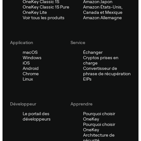
OneKey Classic 1S
Amazon Japon
OneKey Classic 1S Pure
Amazon États-Unis,
OneKey Lite
Canada et Mexique
Voir tous les produits
Amazon Allemagne
Application
Service
macOS
Échanger
Windows
Cryptos prises en
iOS
charge
Android
Convertisseur de
Chrome
phrase de récupération
Linux
EIPs
Développeur
Apprendre
Le portail des
Pourquoi choisir
développeurs
OneKey
Pourquoi choisir
OneKey
Architecture de
sécurité