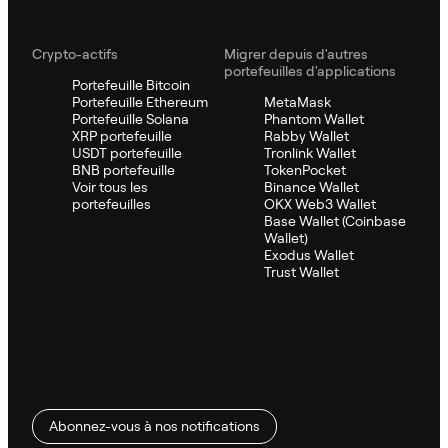
Crypto-actifs
Migrer depuis d'autres
portefeuilles d'applications
Portefeuille Bitcoin
Portefeuille Ethereum
MetaMask
Portefeuille Solana
Phantom Wallet
XRP portefeuille
Rabby Wallet
USDT portefeuille
Tronlink Wallet
BNB portefeuille
TokenPocket
Voir tous les
Binance Wallet
portefeuilles
OKX Web3 Wallet
Base Wallet (Coinbase
Wallet)
Exodus Wallet
Trust Wallet
Abonnez-vous à nos notifications