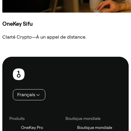
OneKey Sifu
Clarté Crypto—À un appel de distance.
Demander à Sifu
Pied
de
page
Français
Produits
Boutique mondiale
OneKey Pro
Boutique mondiale