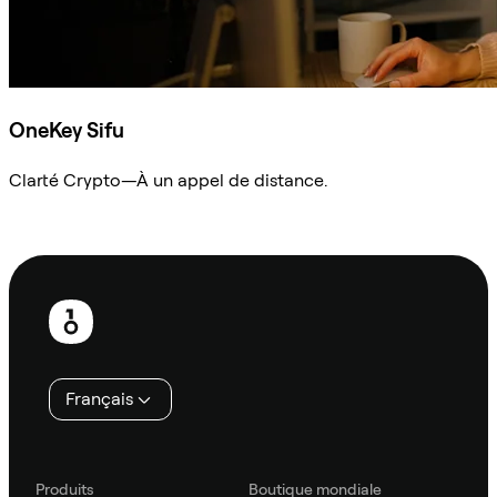
OneKey Sifu
Clarté Crypto—À un appel de distance.
Demander à Sifu
Pied
de
page
Français
Produits
Boutique mondiale