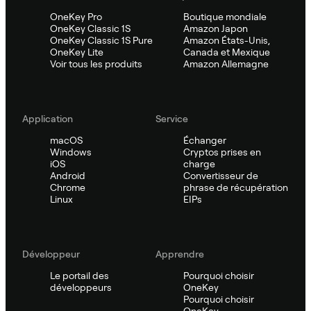
OneKey Pro
Boutique mondiale
OneKey Classic 1S
Amazon Japon
OneKey Classic 1S Pure
Amazon États-Unis,
OneKey Lite
Canada et Mexique
Voir tous les produits
Amazon Allemagne
Application
Service
macOS
Échanger
Windows
Cryptos prises en
iOS
charge
Android
Convertisseur de
Chrome
phrase de récupération
Linux
EIPs
Développeur
Apprendre
Le portail des
Pourquoi choisir
développeurs
OneKey
Pourquoi choisir
OneKey