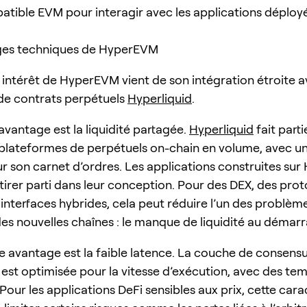
atible EVM pour interagir avec les applications déploy
ges techniques de HyperEVM
l intérêt de HyperEVM vient de son intégration étroite 
de contrats perpétuels
Hyperliquid
.
avantage est la liquidité partagée.
Hyperliquid
fait parti
 plateformes de perpétuels on-chain en volume, avec une
r son carnet d’ordres. Les applications construites su
tirer parti dans leur conception. Pour des DEX, des pro
 interfaces hybrides, cela peut réduire l’un des problèm
des nouvelles chaînes : le manque de liquidité au démar
 avantage est la faible latence. La couche de consens
est optimisée pour la vitesse d’exécution, avec des te
 Pour les applications DeFi sensibles aux prix, cette cara