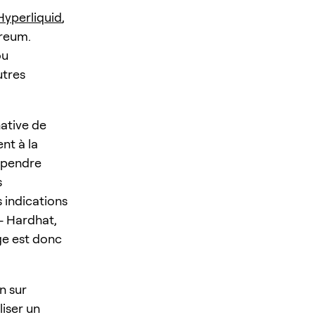
Hyperliquid
,
ereum.
ou
utres
ative de
nt à la
dépendre
s
 indications
 — Hardhat,
ge est donc
n sur
liser un