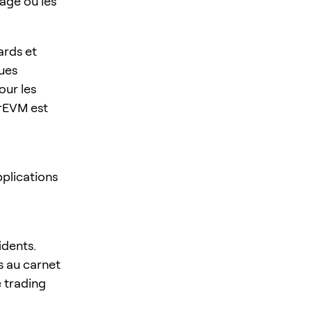
rage ou les
ards et
ques
our les
erEVM est
plications
idents.
s au carnet
e trading