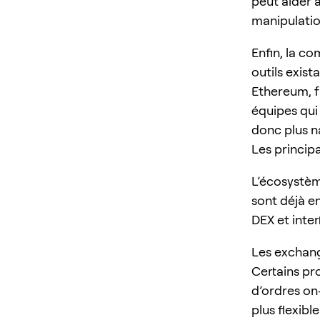
peut aider à
manipulation
Enfin, la c
outils exis
Ethereum, f
équipes qui
donc plus n
Les princip
L’écosystèm
sont déjà e
DEX et inte
Les exchang
Certains pr
d’ordres on
plus flexibl