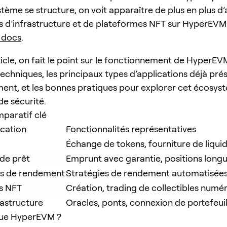
tème se structure, on voit apparaître de plus en plus d’
ils d’infrastructure et de plateformes NFT sur HyperEVM
 docs
.
ticle, on fait le point sur le fonctionnement de HyperEV
echniques, les principaux types d’applications déjà pré
nt, et les bonnes pratiques pour explorer cet écosys
e sécurité.
paratif clé
ication
Fonctionnalités représentatives
Échange de tokens, fourniture de liquid
de prêt
Emprunt avec garantie, positions longu
s de rendement
Stratégies de rendement automatisée
s NFT
Création, trading de collectibles numé
rastructure
Oracles, ponts, connexion de portefeuil
que HyperEVM ?