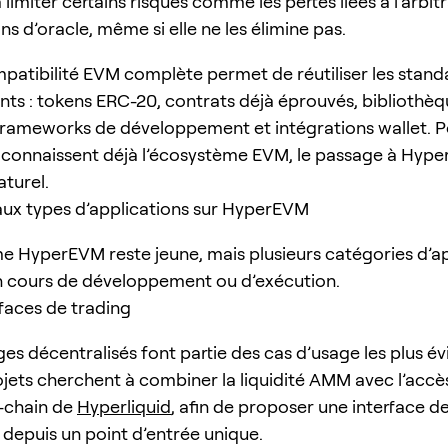
 limiter certains risques comme les pertes liées à l’arbit
s d’oracle, même si elle ne les élimine pas.
ompatibilité EVM complète permet de réutiliser les stand
tants : tokens ERC-20, contrats déjà éprouvés, bibliothè
rameworks de développement et intégrations wallet. P
 connaissent déjà l’écosystème EVM, le passage à Hyp
aturel.
aux types d’applications sur HyperEVM
e HyperEVM reste jeune, mais plusieurs catégories d’ap
n cours de développement ou d’exécution.
rfaces de trading
es décentralisés font partie des cas d’usage les plus év
ojets cherchent à combiner la liquidité AMM avec l’accè
-chain de
Hyperliquid
, afin de proposer une interface d
e depuis un point d’entrée unique.