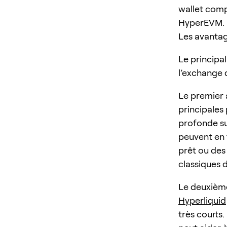
wallet comp
HyperEVM.
Les avanta
Le principa
l’exchange 
Le premier 
principales
profonde su
peuvent en 
prêt ou des
classiques 
Le deuxième
Hyperliquid
très courts.