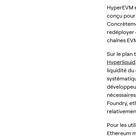
HyperEVM es
conçu pour 
Concrètemen
redéployer 
chaînes EVM
Sur le plan
Hyperliquid
liquidité d
systématiqu
développeurs
nécessaires
Foundry, et
relativement
Pour les uti
Ethereum mai