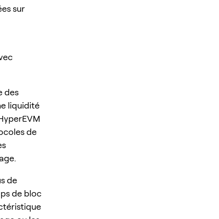
ées sur
avec
e des
 liquidité
r HyperEVM
tocoles de
es
rage.
us de
mps de bloc
ctéristique