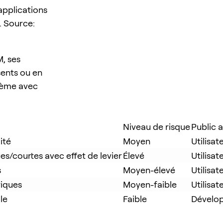
applications
. Source:
M, ses
sents ou en
tème avec
Niveau de risque
Public 
ité
Moyen
Utilisat
es/courtes avec effet de levier
Élevé
Utilisa
s
Moyen-élevé
Utilisa
riques
Moyen-faible
Utilisat
le
Faible
Dévelop