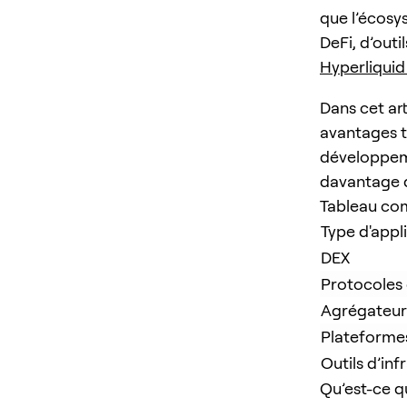
que l’écosys
DeFi, d’out
Hyperliquid
Dans cet ar
avantages t
développeme
davantage d
Tableau com
Type d'appl
DEX
Protocoles 
Agrégateur
Plateforme
Outils d’inf
Qu’est-ce 