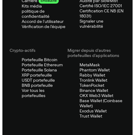
Audité par SlowMist
Carrière
Embauche
Certifié ISO/IEC 27001
Kits média
Certification CE NB (EN
politique de
18031)
confidentialité
Signaler une
Accord de l'utilisateur
vulnérabilité
Vérification de l'équipe
Crypto-actifs
Migrer depuis d'autres
portefeuilles d'applications
Portefeuille Bitcoin
Portefeuille Ethereum
MetaMask
Portefeuille Solana
Phantom Wallet
XRP portefeuille
Rabby Wallet
USDT portefeuille
Tronlink Wallet
BNB portefeuille
TokenPocket
Voir tous les
Binance Wallet
portefeuilles
OKX Web3 Wallet
Base Wallet (Coinbase
Wallet)
Exodus Wallet
Trust Wallet