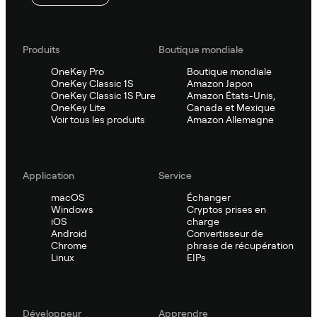
Produits
Boutique mondiale
OneKey Pro
Boutique mondiale
OneKey Classic 1S
Amazon Japon
OneKey Classic 1S Pure
Amazon États-Unis,
OneKey Lite
Canada et Mexique
Voir tous les produits
Amazon Allemagne
Application
Service
macOS
Échanger
Windows
Cryptos prises en
iOS
charge
Android
Convertisseur de
Chrome
phrase de récupération
Linux
EIPs
Développeur
Apprendre