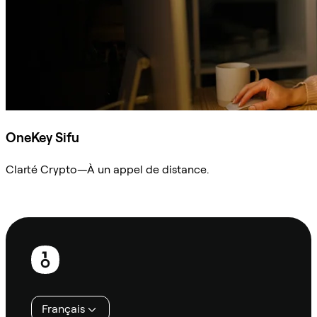
OneKey Sifu
Clarté Crypto—À un appel de distance.
Demander à Sifu
Pied
de
page
Français