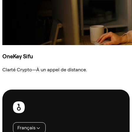
OneKey Sifu
Clarté Crypto—À un appel de distance.
Demander à Sifu
Pied
de
page
Français