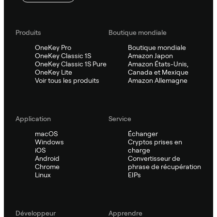
Produits
Boutique mondiale
OneKey Pro
Boutique mondiale
OneKey Classic 1S
Amazon Japon
OneKey Classic 1S Pure
Amazon États-Unis,
OneKey Lite
Canada et Mexique
Voir tous les produits
Amazon Allemagne
Application
Service
macOS
Échanger
Windows
Cryptos prises en
iOS
charge
Android
Convertisseur de
Chrome
phrase de récupération
Linux
EIPs
Développeur
Apprendre