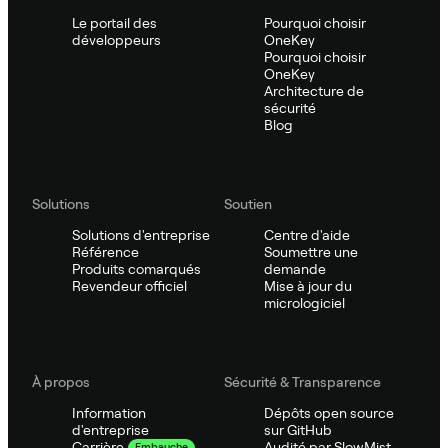
Le portail des
Pourquoi choisir
développeurs
OneKey
Pourquoi choisir
OneKey
Architecture de
sécurité
Blog
Solutions
Soutien
Solutions d'entreprise
Centre d'aide
Référence
Soumettre une
Produits comarqués
demande
Revendeur officiel
Mise à jour du
micrologiciel
À propos
Sécurité & Transparence
Information
Dépôts open source
d'entreprise
sur GitHub
Audité par SlowMist
Carrière
Embauche