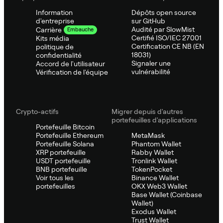
Information
Dépôts open source
d'entreprise
sur GitHub
Audité par SlowMist
Carrière
Embauche
Certifié ISO/IEC 27001
Kits média
Certification CE NB (EN
politique de
18031)
confidentialité
Signaler une
Accord de l'utilisateur
vulnérabilité
Vérification de l'équipe
Crypto-actifs
Migrer depuis d'autres
portefeuilles d'applications
Portefeuille Bitcoin
Portefeuille Ethereum
MetaMask
Portefeuille Solana
Phantom Wallet
XRP portefeuille
Rabby Wallet
USDT portefeuille
Tronlink Wallet
BNB portefeuille
TokenPocket
Voir tous les
Binance Wallet
portefeuilles
OKX Web3 Wallet
Base Wallet (Coinbase
Wallet)
Exodus Wallet
Trust Wallet