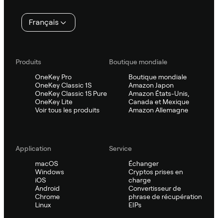
page
Français
Produits
Boutique mondiale
OneKey Pro
Boutique mondiale
OneKey Classic 1S
Amazon Japon
OneKey Classic 1S Pure
Amazon États-Unis,
OneKey Lite
Canada et Mexique
Voir tous les produits
Amazon Allemagne
Application
Service
macOS
Échanger
Windows
Cryptos prises en
iOS
charge
Android
Convertisseur de
Chrome
phrase de récupération
Linux
EIPs