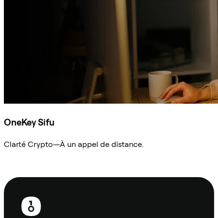
OneKey Sifu
Clarté Crypto—À un appel de distance.
Demander à Sifu
Pied
de