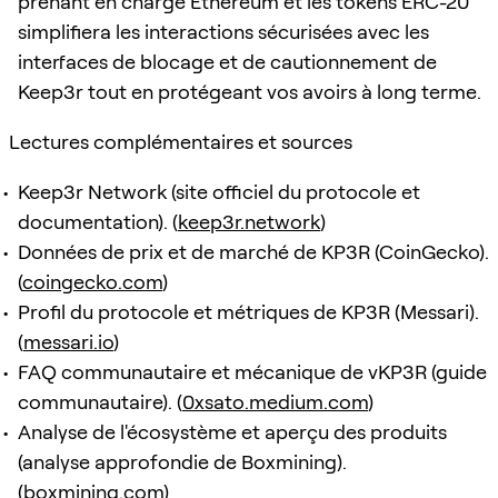
prenant en charge Ethereum et les tokens ERC-20
simplifiera les interactions sécurisées avec les
interfaces de blocage et de cautionnement de
Keep3r tout en protégeant vos avoirs à long terme.
Lectures complémentaires et sources
Keep3r Network (site officiel du protocole et
documentation). (
keep3r.network
)
Données de prix et de marché de KP3R (CoinGecko).
(
coingecko.com
)
Profil du protocole et métriques de KP3R (Messari).
(
messari.io
)
FAQ communautaire et mécanique de vKP3R (guide
communautaire). (
0xsato.medium.com
)
Analyse de l'écosystème et aperçu des produits
(analyse approfondie de Boxmining).
(
boxmining.com
)