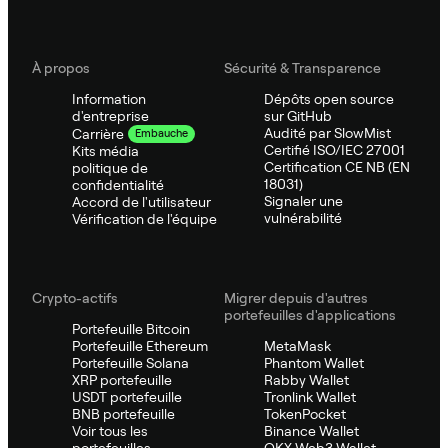
À propos
Sécurité & Transparence
Information
Dépôts open source
d'entreprise
sur GitHub
Audité par SlowMist
Carrière
Embauche
Certifié ISO/IEC 27001
Kits média
Certification CE NB (EN
politique de
18031)
confidentialité
Signaler une
Accord de l'utilisateur
vulnérabilité
Vérification de l'équipe
Crypto-actifs
Migrer depuis d'autres
portefeuilles d'applications
Portefeuille Bitcoin
Portefeuille Ethereum
MetaMask
Portefeuille Solana
Phantom Wallet
XRP portefeuille
Rabby Wallet
USDT portefeuille
Tronlink Wallet
BNB portefeuille
TokenPocket
Voir tous les
Binance Wallet