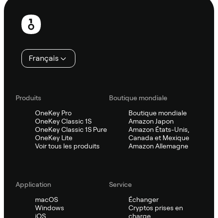
Pied
de
page
Français
Produits
Boutique mondiale
OneKey Pro
Boutique mondiale
OneKey Classic 1S
Amazon Japon
OneKey Classic 1S Pure
Amazon États-Unis,
OneKey Lite
Canada et Mexique
Voir tous les produits
Amazon Allemagne
Application
Service
macOS
Échanger
Windows
Cryptos prises en
iOS
charge