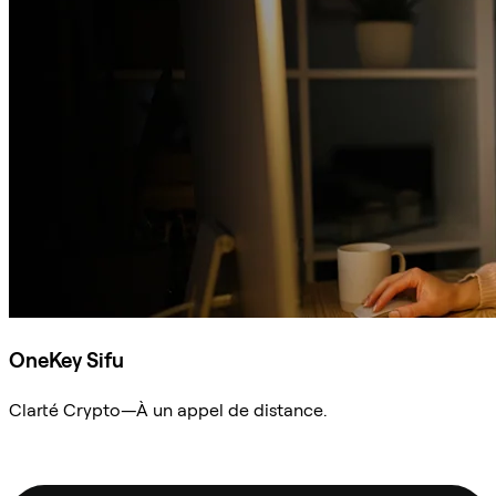
OneKey Sifu
Clarté Crypto—À un appel de distance.
Demander à Sifu