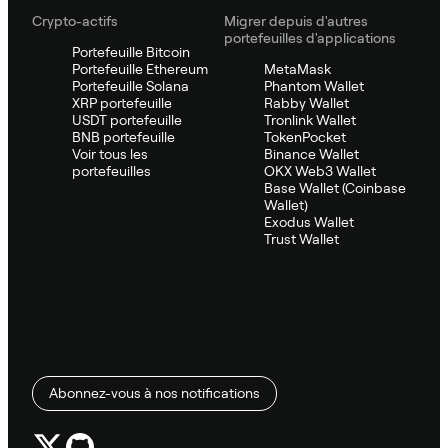
Crypto-actifs
Migrer depuis d'autres
portefeuilles d'applications
Portefeuille Bitcoin
Portefeuille Ethereum
MetaMask
Portefeuille Solana
Phantom Wallet
XRP portefeuille
Rabby Wallet
USDT portefeuille
Tronlink Wallet
BNB portefeuille
TokenPocket
Voir tous les
Binance Wallet
portefeuilles
OKX Web3 Wallet
Base Wallet (Coinbase
Wallet)
Exodus Wallet
Trust Wallet
Abonnez-vous à nos notifications