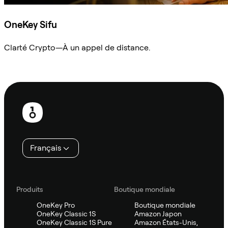
OneKey Sifu
Clarté Crypto—À un appel de distance.
Demander à Sifu
Pied
de
page
Français
Produits
Boutique mondiale
OneKey Pro
Boutique mondiale
OneKey Classic 1S
Amazon Japon
OneKey Classic 1S Pure
Amazon États-Unis,