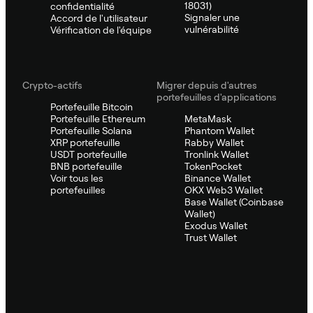
18031)
confidentialité
Signaler une
Accord de l'utilisateur
vulnérabilité
Vérification de l'équipe
Crypto-actifs
Migrer depuis d'autres
portefeuilles d'applications
Portefeuille Bitcoin
Portefeuille Ethereum
MetaMask
Portefeuille Solana
Phantom Wallet
XRP portefeuille
Rabby Wallet
USDT portefeuille
Tronlink Wallet
BNB portefeuille
TokenPocket
Voir tous les
Binance Wallet
portefeuilles
OKX Web3 Wallet
Base Wallet (Coinbase
Wallet)
Exodus Wallet
Trust Wallet