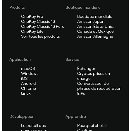
Produits
Boutique mondiale
OneKey Pro
Boutique mondiale
OneKey Classic 1S
Amazon Japon
OneKey Classic 1S Pure
Amazon États-Unis,
OneKey Lite
Canada et Mexique
Voir tous les produits
Amazon Allemagne
Application
Service
macOS
Échanger
Windows
Cryptos prises en
iOS
charge
Android
Convertisseur de
Chrome
phrase de récupération
Linux
EIPs
Développeur
Apprendre
Le portail des
Pourquoi choisir
développeurs
OneKey