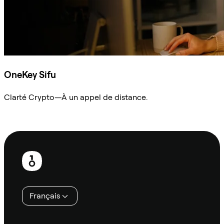
OneKey Sifu
Clarté Crypto—À un appel de distance.
Demander à Sifu
Pied
de
page
Français