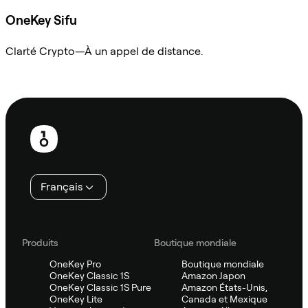
OneKey Sifu
Clarté Crypto—À un appel de distance.
Demander à Sifu
Pied
de
page
Français
Produits
Boutique mondiale
OneKey Pro
Boutique mondiale
OneKey Classic 1S
Amazon Japon
OneKey Classic 1S Pure
Amazon États-Unis,
OneKey Lite
Canada et Mexique