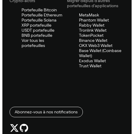
Crypto-actifs
Migrer depuis d'autres
portefeuilles d'applications
Portefeuille Bitcoin
Portefeuille Ethereum
MetaMask
Portefeuille Solana
Phantom Wallet
XRP portefeuille
Rabby Wallet
USDT portefeuille
Tronlink Wallet
BNB portefeuille
TokenPocket
Voir tous les
Binance Wallet
portefeuilles
OKX Web3 Wallet
Base Wallet (Coinbase
Wallet)
Exodus Wallet
Trust Wallet
Abonnez-vous à nos notifications