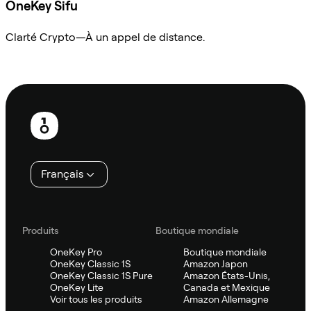
OneKey Sifu
Clarté Crypto—À un appel de distance.
Demander à Sifu
Pied
de
page
Français
Produits
Boutique mondiale
OneKey Pro
Boutique mondiale
OneKey Classic 1S
Amazon Japon
OneKey Classic 1S Pure
Amazon États-Unis,
OneKey Lite
Canada et Mexique
Voir tous les produits
Amazon Allemagne