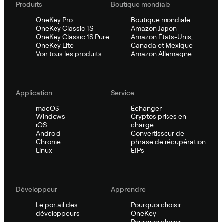
Produits
Boutique mondiale
OneKey Pro
Boutique mondiale
OneKey Classic 1S
Amazon Japon
OneKey Classic 1S Pure
Amazon États-Unis,
OneKey Lite
Canada et Mexique
Voir tous les produits
Amazon Allemagne
Application
Service
macOS
Échanger
Windows
Cryptos prises en
iOS
charge
Android
Convertisseur de
Chrome
phrase de récupération
Linux
EIPs
Développeur
Apprendre
Le portail des
Pourquoi choisir
développeurs
OneKey
Pourquoi choisir