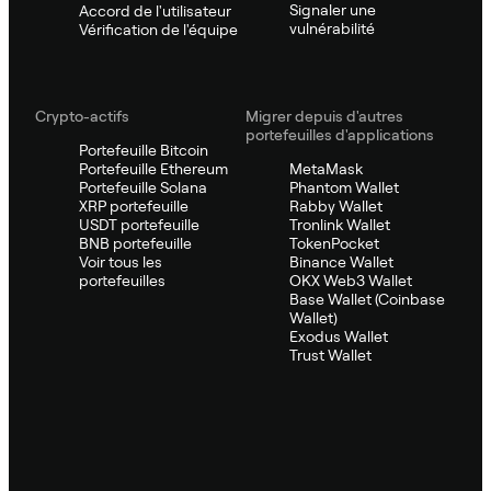
Signaler une
Accord de l'utilisateur
vulnérabilité
Vérification de l'équipe
Crypto-actifs
Migrer depuis d'autres
portefeuilles d'applications
Portefeuille Bitcoin
Portefeuille Ethereum
MetaMask
Portefeuille Solana
Phantom Wallet
XRP portefeuille
Rabby Wallet
USDT portefeuille
Tronlink Wallet
BNB portefeuille
TokenPocket
Voir tous les
Binance Wallet
portefeuilles
OKX Web3 Wallet
Base Wallet (Coinbase
Wallet)
Exodus Wallet
Trust Wallet