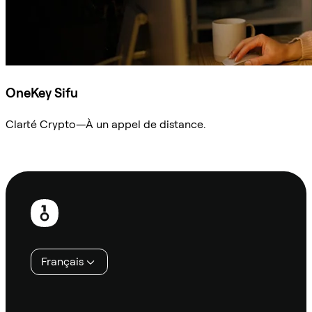
OneKey Sifu
Clarté Crypto—À un appel de distance.
Demander à Sifu
Pied
de
page
Français