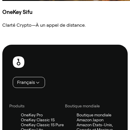
OneKey Sifu
Clarté Crypto—À un appel de distance.
Demander à Sifu
Pied
de
page
Français
Produits
Boutique mondiale
OneKey Pro
Boutique mondiale
OneKey Classic 1S
Amazon Japon
OneKey Classic 1S Pure
Amazon États-Unis,
OneKey Lite
Canada et Mexique