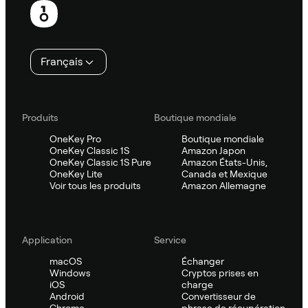
de
page
Français
Produits
Boutique mondiale
OneKey Pro
Boutique mondiale
OneKey Classic 1S
Amazon Japon
OneKey Classic 1S Pure
Amazon États-Unis,
OneKey Lite
Canada et Mexique
Voir tous les produits
Amazon Allemagne
Application
Service
macOS
Échanger
Windows
Cryptos prises en
iOS
charge
Android
Convertisseur de
Chrome
phrase de récupération