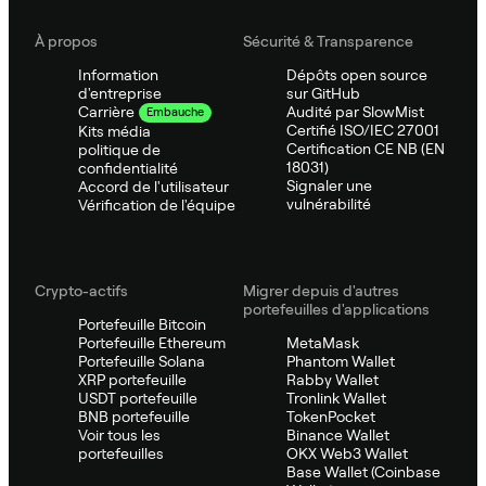
À propos
Sécurité & Transparence
Information
Dépôts open source
d'entreprise
sur GitHub
Audité par SlowMist
Carrière
Embauche
Certifié ISO/IEC 27001
Kits média
Certification CE NB (EN
politique de
18031)
confidentialité
Signaler une
Accord de l'utilisateur
vulnérabilité
Vérification de l'équipe
Crypto-actifs
Migrer depuis d'autres
portefeuilles d'applications
Portefeuille Bitcoin
Portefeuille Ethereum
MetaMask
Portefeuille Solana
Phantom Wallet
XRP portefeuille
Rabby Wallet
USDT portefeuille
Tronlink Wallet
BNB portefeuille
TokenPocket
Voir tous les
Binance Wallet
portefeuilles
OKX Web3 Wallet
Base Wallet (Coinbase