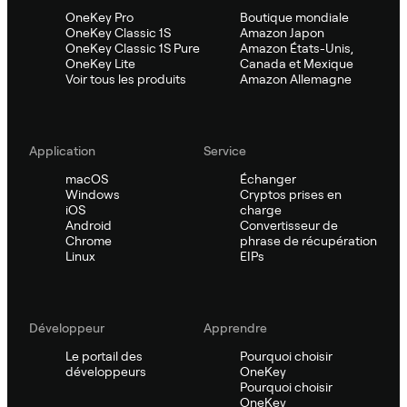
OneKey Pro
Boutique mondiale
OneKey Classic 1S
Amazon Japon
OneKey Classic 1S Pure
Amazon États-Unis,
OneKey Lite
Canada et Mexique
Voir tous les produits
Amazon Allemagne
Application
Service
macOS
Échanger
Windows
Cryptos prises en
iOS
charge
Android
Convertisseur de
Chrome
phrase de récupération
Linux
EIPs
Développeur
Apprendre
Le portail des
Pourquoi choisir
développeurs
OneKey
Pourquoi choisir
OneKey