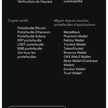
vulnérabilité
Vérification de l'équipe
Crypto-actifs
Migrer depuis d'autres
portefeuilles d'applications
Portefeuille Bitcoin
Portefeuille Ethereum
MetaMask
Portefeuille Solana
Phantom Wallet
XRP portefeuille
Rabby Wallet
USDT portefeuille
Tronlink Wallet
BNB portefeuille
TokenPocket
Voir tous les
Binance Wallet
portefeuilles
OKX Web3 Wallet
Base Wallet (Coinbase
Wallet)
Exodus Wallet
Trust Wallet