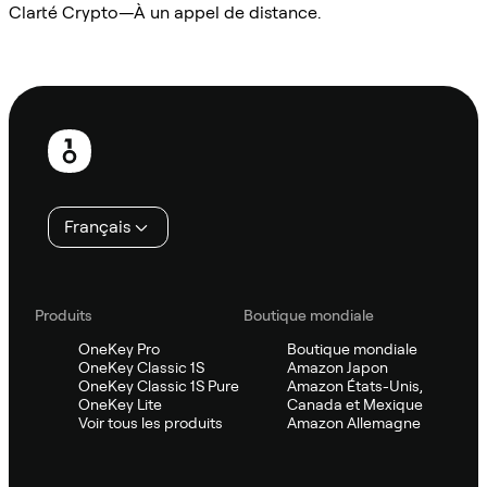
Clarté Crypto—À un appel de distance.
Demander à Sifu
Pied
de
page
Français
Produits
Boutique mondiale
OneKey Pro
Boutique mondiale
OneKey Classic 1S
Amazon Japon
OneKey Classic 1S Pure
Amazon États-Unis,
OneKey Lite
Canada et Mexique
Voir tous les produits
Amazon Allemagne