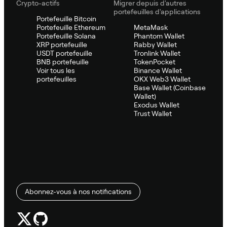
Crypto-actifs
Migrer depuis d'autres
portefeuilles d'applications
Portefeuille Bitcoin
Portefeuille Ethereum
MetaMask
Portefeuille Solana
Phantom Wallet
XRP portefeuille
Rabby Wallet
USDT portefeuille
Tronlink Wallet
BNB portefeuille
TokenPocket
Voir tous les
Binance Wallet
portefeuilles
OKX Web3 Wallet
Base Wallet (Coinbase
Wallet)
Exodus Wallet
Trust Wallet
Abonnez-vous à nos notifications