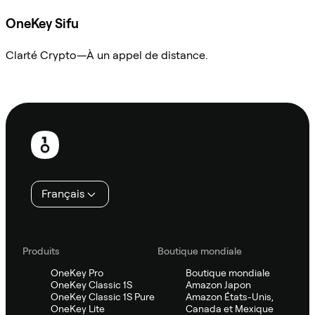
OneKey Sifu
Clarté Crypto—À un appel de distance.
Demander à Sifu
Pied
de
page
Français
Produits
Boutique mondiale
OneKey Pro
Boutique mondiale
OneKey Classic 1S
Amazon Japon
OneKey Classic 1S Pure
Amazon États-Unis,
OneKey Lite
Canada et Mexique