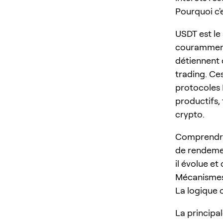
Pourquoi c'
USDT est le 
couramment 
détiennent 
trading. Ce
protocoles 
productifs, 
crypto.
Comprendre 
de rendemen
il évolue et
Mécanismes
La logique
La principa