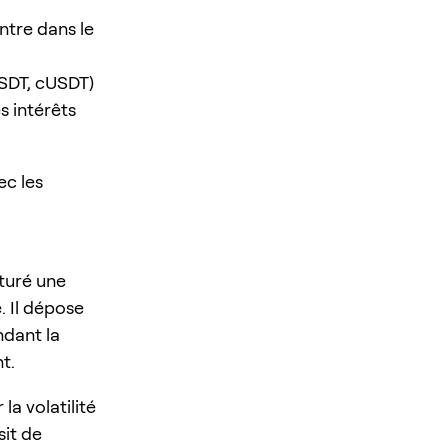
ntre dans le
USDT, cUSDT)
s intérêts
ec les
ôturé une
. Il dépose
ndant la
t.
la volatilité
sit de