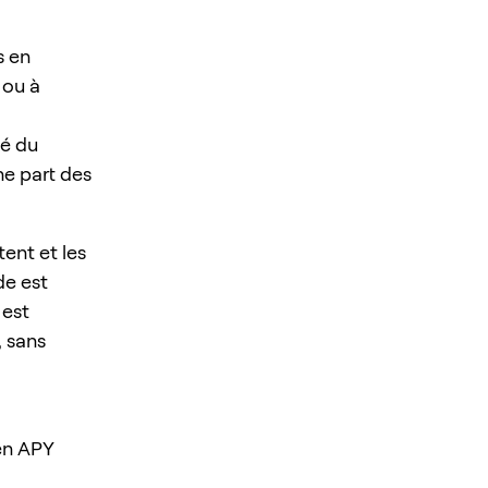
s en
 ou à
té du
ne part des
ent et les
de est
 est
, sans
en APY