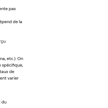
sente pas
épend de la
rçu
a, etc.). On
 spécifique,
 taux de
ent varier
t du