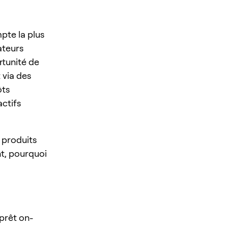
mpte la plus
ateurs
rtunité de
 via des
ôts
actifs
 produits
nt, pourquoi
prêt on-