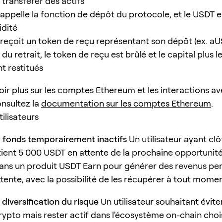
 transférer des actifs
r appelle la fonction de dépôt du protocole, et le USDT e
idité
ur reçoit un token de reçu représentant son dépôt (ex. a
 retrait, le token de reçu est brûlé et le capital plus le
t restitués
oir plus sur les comptes Ethereum et les interactions av
onsultez la
documentation sur les comptes Ethereum
.
ilisateurs
: fonds temporairement inactifs
Un utilisateur ayant cl
tient 5 000 USDT en attente de la prochaine opportunité
ans un produit USDT Earn pour générer des revenus pe
tente, avec la possibilité de les récupérer à tout momen
 diversification du risque
Un utilisateur souhaitant éviter 
crypto mais rester actif dans l'écosystème on-chain choi