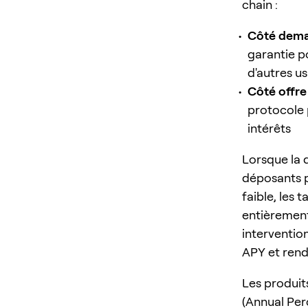
chain :
Côté dema
garantie p
d'autres u
Côté offre
protocole 
intérêts
Lorsque la 
déposants p
faible, les
entièrement
interventio
APY et ren
Les produit
(Annual Perc