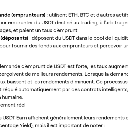
nde (emprunteurs)
: utilisent ETH, BTC et d'autres actif
our emprunter du USDT destiné au trading, à l'arbitrage
sages, et paient un taux d'emprunt
 (déposants)
: déposent du USDT dans le pool de liquidi
pour fournir des fonds aux emprunteurs et percevoir u
demande d'emprunt de USDT est forte, les taux augment
erçoivent de meilleurs rendements. Lorsque la deman
 taux baissent et les rendements diminuent. Ce processus
 régulé automatiquement par des contrats intelligents
n humaine.
dement réel
s USDT Earn affichent généralement leurs rendements 
entage Yield), mais il est important de noter :