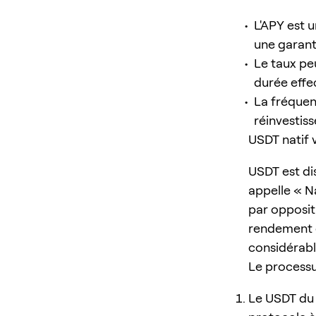
L'APY est u
une garant
Le taux pe
durée effe
La fréquenc
réinvestis
USDT natif 
USDT est dis
appelle « N
par opposit
rendement e
considérabl
Le processu
Le USDT du p