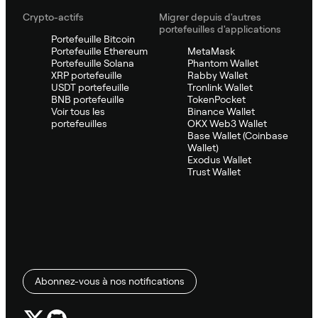
Crypto-actifs
Migrer depuis d'autres
portefeuilles d'applications
Portefeuille Bitcoin
Portefeuille Ethereum
MetaMask
Portefeuille Solana
Phantom Wallet
XRP portefeuille
Rabby Wallet
USDT portefeuille
Tronlink Wallet
BNB portefeuille
TokenPocket
Voir tous les
Binance Wallet
portefeuilles
OKX Web3 Wallet
Base Wallet (Coinbase
Wallet)
Exodus Wallet
Trust Wallet
Abonnez-vous à nos notifications