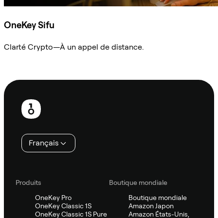
OneKey Sifu
Clarté Crypto—À un appel de distance.
Demander à Sifu
Pied
de
page
Français
Produits
Boutique mondiale
OneKey Pro
Boutique mondiale
OneKey Classic 1S
Amazon Japon
OneKey Classic 1S Pure
Amazon États-Unis,