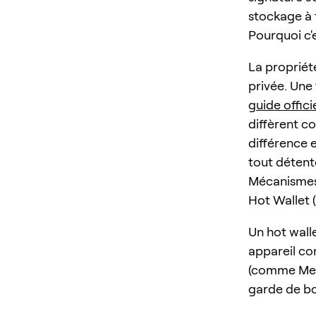
stockage à 
Pourquoi c'
La propriét
privée. Une 
guide offici
diffèrent c
différence e
tout détent
Mécanismes
Hot Wallet 
Un hot walle
appareil co
(comme Meta
garde de bou