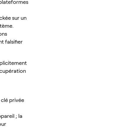
 plateformes
ckée sur un
stème.
ons
t falsifier
licitement
écupération
 clé privée
areil ; la
our