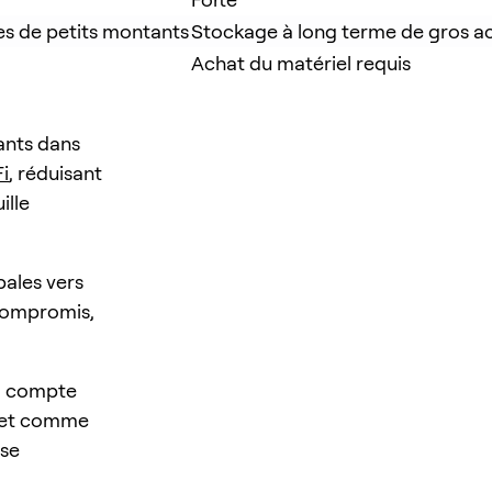
es de petits montants
Stockage à long terme de gros ac
Achat du matériel requis
ants dans
i
, réduisant
ille
pales vers
 compromis,
« compte
allet comme
 se