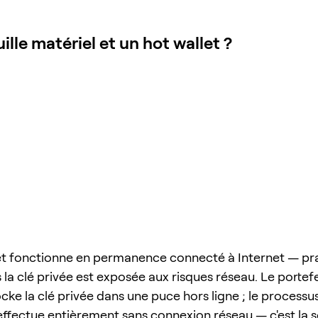
ille matériel et un hot wallet ?
et fonctionne en permanence connecté à Internet — pr
is la clé privée est exposée aux risques réseau. Le portefe
cke la clé privée dans une puce hors ligne ; le processu
'effectue entièrement sans connexion réseau — c'est la s