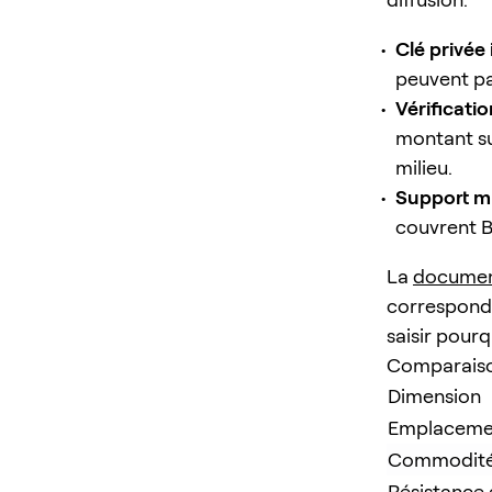
Clé privée 
peuvent pas
Vérificatio
montant su
milieu.
Support mul
couvrent B
La
documen
corresponda
saisir pourq
Comparaiso
Dimension
Emplacement
Commodité d
Résistance 