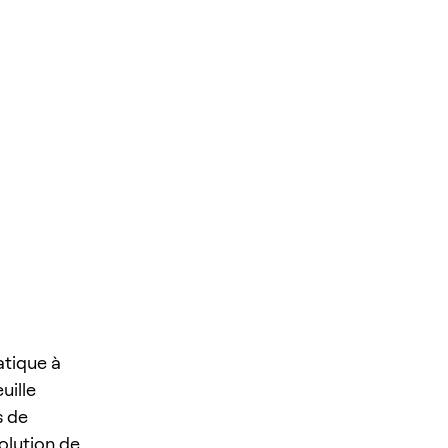
atique à
uille
s de
olution de