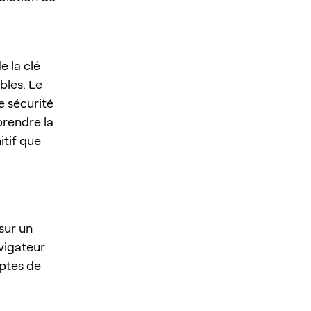
e la clé
bles. Le
e sécurité
rendre la
itif que
sur un
vigateur
mptes de