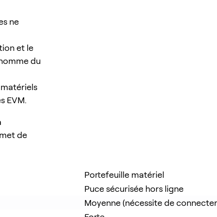
es ne
tion et le
 l'homme du
 matériels
es EVM.
a
rmet de
Portefeuille matériel
Puce sécurisée hors ligne
Moyenne (nécessite de connecter l
Forte