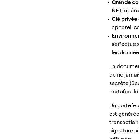
Grande co
NFT, opérat
Clé privée 
appareil co
Environnem
s'effectue 
les données
La
document
de ne jamai
secrète (Se
Portefeuill
Un portefeui
est générée 
transactions
signature s
diffusion.