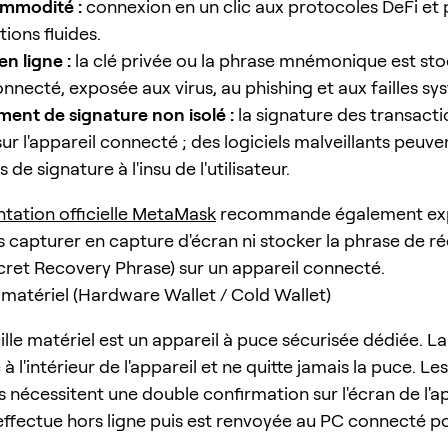
mmodité :
connexion en un clic aux protocoles DeFi et
ions fluides.
en ligne :
la clé privée ou la phrase mnémonique est sto
nnecté, exposée aux virus, au phishing et aux failles sy
ent de signature non isolé :
la signature des transacti
sur l'appareil connecté ; des logiciels malveillants peuven
 de signature à l'insu de l'utilisateur.
ation officielle MetaMask
recommande également exp
s capturer en capture d'écran ni stocker la phrase de r
cret Recovery Phrase) sur un appareil connecté.
e matériel (Hardware Wallet / Cold Wallet)
lle matériel est un appareil à puce sécurisée dédiée. La
à l'intérieur de l'appareil et ne quitte jamais la puce. Les
 nécessitent une double confirmation sur l'écran de l'app
'effectue hors ligne puis est renvoyée au PC connecté p