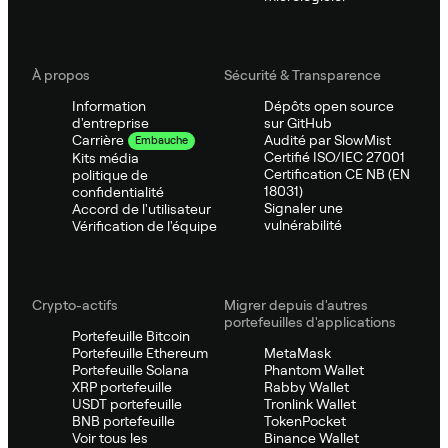
À propos
Sécurité & Transparence
Information
Dépôts open source
d'entreprise
sur GitHub
Audité par SlowMist
Carrière
Embauche
Certifié ISO/IEC 27001
Kits média
Certification CE NB (EN
politique de
18031)
confidentialité
Signaler une
Accord de l'utilisateur
vulnérabilité
Vérification de l'équipe
Crypto-actifs
Migrer depuis d'autres
portefeuilles d'applications
Portefeuille Bitcoin
Portefeuille Ethereum
MetaMask
Portefeuille Solana
Phantom Wallet
XRP portefeuille
Rabby Wallet
USDT portefeuille
Tronlink Wallet
BNB portefeuille
TokenPocket
Voir tous les
Binance Wallet