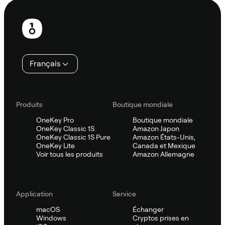
Pied
de
page
Français
Produits
Boutique mondiale
OneKey Pro
Boutique mondiale
OneKey Classic 1S
Amazon Japon
OneKey Classic 1S Pure
Amazon États-Unis,
OneKey Lite
Canada et Mexique
Voir tous les produits
Amazon Allemagne
Application
Service
macOS
Échanger
Windows
Cryptos prises en