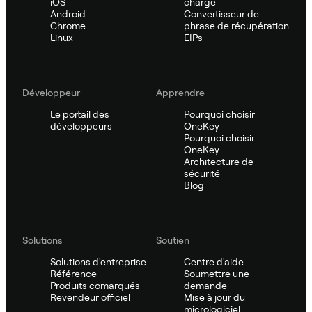
iOS
charge
Android
Convertisseur de
Chrome
phrase de récupération
Linux
EIPs
Développeur
Apprendre
Le portail des
Pourquoi choisir
développeurs
OneKey
Pourquoi choisir
OneKey
Architecture de
sécurité
Blog
Solutions
Soutien
Solutions d'entreprise
Centre d'aide
Référence
Soumettre une
Produits comarqués
demande
Revendeur officiel
Mise à jour du
micrologiciel