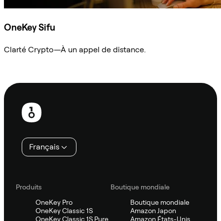
OneKey Sifu
Clarté Crypto—À un appel de distance.
Demander à Sifu
Pied
de
page
Français
Produits
Boutique mondiale
OneKey Pro
Boutique mondiale
OneKey Classic 1S
Amazon Japon
OneKey Classic 1S Pure
Amazon États-Unis,