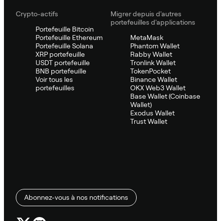
Crypto-actifs
Migrer depuis d'autres
portefeuilles d'applications
Portefeuille Bitcoin
Portefeuille Ethereum
MetaMask
Portefeuille Solana
Phantom Wallet
XRP portefeuille
Rabby Wallet
USDT portefeuille
Tronlink Wallet
BNB portefeuille
TokenPocket
Voir tous les
Binance Wallet
portefeuilles
OKX Web3 Wallet
Base Wallet (Coinbase
Wallet)
Exodus Wallet
Trust Wallet
Abonnez-vous à nos notifications